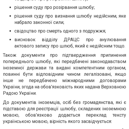
рішення суду про розірвання шлюбу;
рішення суду про визнання шлюбу недійсним, яке
набрало законної сили;
свідоцтво про смерть одного з подружжя;
висновок відділу ДРАЦС про анулювання
актового запису про шлюб, який є недійсним тощо.
Також документи про підтвердження припинення
попереднього шлюбу, які передбачені законодавством
іноземної держави та видані компетентним органом,
повинні бути відповідним чином легалізовані, якщо
інше не передбачено міжнародними договорами
України, згода на обов'язковість яких надана Верховною
Радою України.
До документів іноземців, осіб без громадянства, які є
підставою для реєстрації шлюбу, складених іноземною
мовою, обов’язково додається переклад тексту
українською мовою, вірність якого засвідчується: