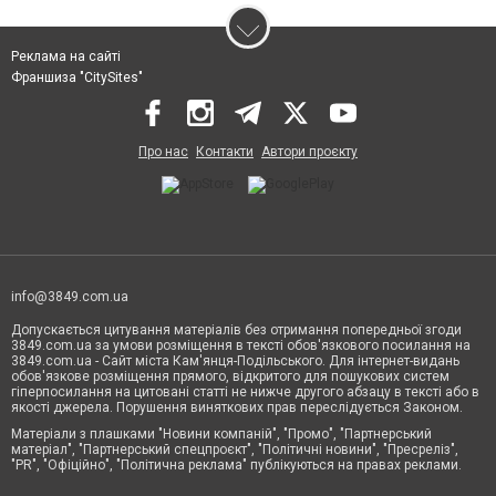
Реклама на сайті
Франшиза "CitySites"
Про нас
Контакти
Автори проєкту
info@3849.com.ua
Допускається цитування матеріалів без отримання попередньої згоди
3849.com.ua за умови розміщення в тексті обов'язкового посилання на
3849.com.ua - Сайт міста Кам'янця-Подільського. Для інтернет-видань
обов'язкове розміщення прямого, відкритого для пошукових систем
гіперпосилання на цитовані статті не нижче другого абзацу в тексті або в
якості джерела. Порушення виняткових прав переслідується Законом.
Матеріали з плашками "Новини компаній", "Промо", "Партнерський
матеріал", "Партнерський спецпроєкт", "Політичні новини", "Пресреліз",
"PR", "Офіційно", "Політична реклама" публікуються на правах реклами.