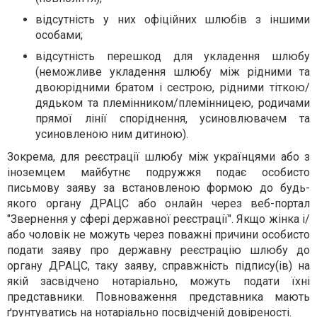
відсутність у них офіційних шлюбів з іншими
особами;
відсутність перешкод для укладення шлюбу
(неможливе укладення шлюбу між рідними та
двоюрідними братом і сестрою, рідними тіткою/
дядьком та племінником/племінницею, родичами
прямої лінії споріднення, усиновлювачем та
усиновленою ним дитиною).
Зокрема, для реєстрації шлюбу між українцями або з
іноземцем майбутнє подружжя подає особисто
письмову заяву за встановленою формою до будь-
якого органу ДРАЦС або онлайн через веб-портал
"Звернення у сфері державної реєстрації". Якщо жінка і/
або чоловік не можуть через поважні причини особисто
подати заяву про державну реєстрацію шлюбу до
органу ДРАЦС, таку заяву, справжність підпису(ів) на
якій засвідчено нотаріально, можуть подати їхні
представники. Повноваження представника мають
ґрунтуватись на нотаріально посвідченій довіреності.