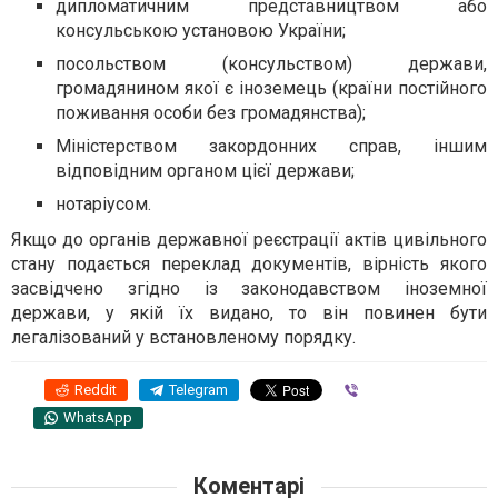
дипломатичним представництвом або
консульською установою України;
посольством (консульством) держави,
громадянином якої є іноземець (країни постійного
поживання особи без громадянства);
Міністерством закордонних справ, іншим
відповідним органом цієї держави;
нотаріусом.
Якщо до органів державної реєстрації актів цивільного
стану подається переклад документів, вірність якого
засвідчено згідно із законодавством іноземної
держави, у якій їх видано, то він повинен бути
легалізований у встановленому порядку.
Reddit
Telegram
Viber
WhatsApp
Коментарі