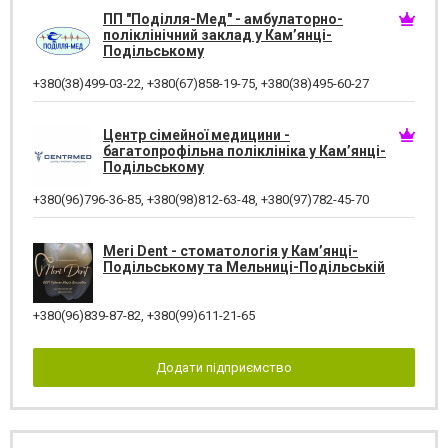
ПП "Поділля-Мед" - амбулаторно-
поліклінічний заклад у Кам’янці-
Подільському
+380(38)499-03-22
,
+380(67)858-19-75
,
+380(38)495-60-27
Центр сімейної медицини -
багатопрофільна поліклініка у Кам’янці-
Подільському
+380(96)796-36-85
,
+380(98)812-63-48
,
+380(97)782-45-70
Meri Dent - стоматологія у Кам’янці-
Подільському та Мельниці-Подільській
+380(96)839-87-82
,
+380(99)611-21-65
Додати підприємство