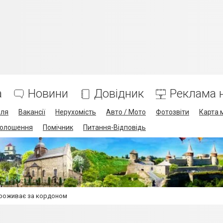
а
Новини
Довідник
Реклама н
лля
Вакансії
Нерухомість
Авто / Мото
Фотозвіти
Карта 
олошення
Помічник
Питання-Відповідь
 проживає за кордоном