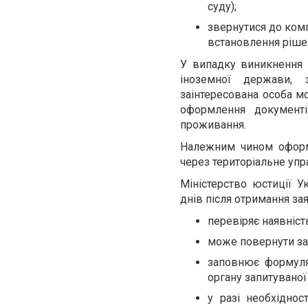
суду);
звернутися до комп
встановлення ріше
У випадку виникнення н
іноземної держави, 
заінтересована особа м
оформлення документі
проживання.
Належним чином оформл
через територіальне упр
Міністерство юстиції 
днів після отримання зая
перевіряє наявність
може повернути зая
заповнює формуля
органу запитуваної
у разі необхідно