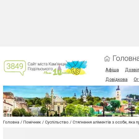
Головн
Афіша
Дозві
Довідкова
Ог
Головна
Помічник
Суспільство
Стягнення аліментів з особи, яка