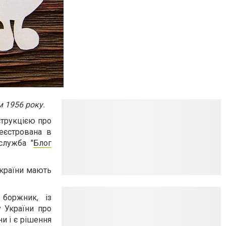
м 1956 року.
струкцією про
еєстрована в
служба "
Блог
України мають
 боржник, із
 України про
и і є рішення