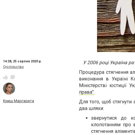
14:28,
25 серпня 2020 р.
У 2006 році Україна р
Суспільство
Процедура стягнення ал
виконання в Україні К
Міністерстві юстиції У
права".
Книш Маргарита
Для того, щоб стягнути
два шляхи:
звернутися до к
клопотанням про 
стягнення аліменті