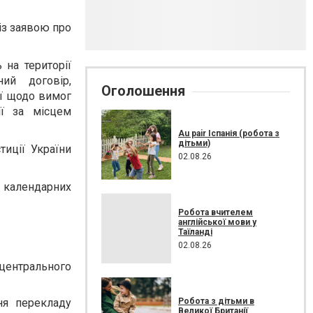
із заявою про
 на території
ий договір,
Оголошення
ії щодо вимог
ії за місцем
Au pair Іспанія (робота з
дітьми)
иції України
02.08.26
и календарних
Робота вчителем
англійської мови у
Таїланді
02.08.26
центрального
Робота з дітьми в
ня перекладу
Великої Британії