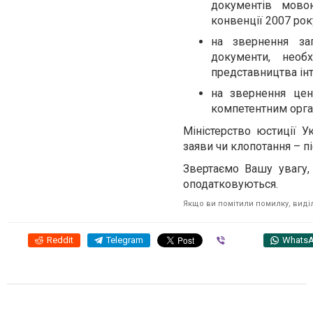
документів мово
конвенції 2007 рок
на звернення за
документи, необ
представництва інт
на звернення цен
компетентним орган
Міністерство юстиції У
заяви чи клопотання – п
Звертаємо Вашу увагу,
оподатковуються.
Якщо ви помітили помилку, виділі
Reddit
Telegram
Viber
Whats