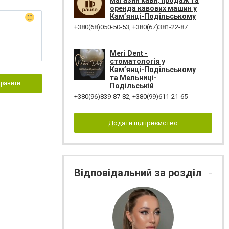
магазин кави, продаж та
оренда кавових машин у
Кам’янці-Подільському
+380(68)050-50-53
,
+380(67)381-22-87
Meri Dent -
стоматологія у
Кам’янці-Подільському
та Мельниці-
правити
Подільській
+380(96)839-87-82
,
+380(99)611-21-65
Додати підприємство
Відповідальний за розділ