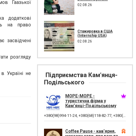
ов Гаазької
02.08.26
ка додаткові
ть на право
Стажировка в США
(Internship USA)
є засвідчені
02.08.26
тати розгляду
в Україні не
Підприємства Кам'янця-
Подільського
МОРЕ-МОРЕ -
туристична фірма у
Кам’янці-Подільському
+380(98)994-11-24
,
+380(68)118-82-77
,
+380(68)882-38-28
Coffee Pause - кав’ярня,