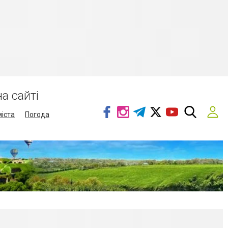
а сайті
міста
Погода