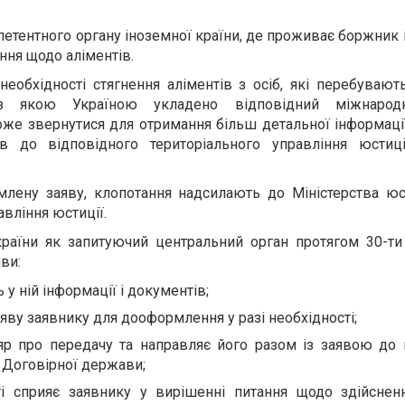
етентного органу іноземної країни, де проживає боржник 
ння щодо аліментів.
еобхідності стягнення аліментів з осіб, які перебувають
з якою Україною укладено відповідний міжнародн
оже звернутися для отримання більш детальної інформац
в до відповідного територіального управління юстиц
ену заяву, клопотання надсилають до Міністерства юст
авління юстиції.
України як запитуючий центральний орган протягом 30-т
ви:
 у ній інформації і документів;
ву заявнику для дооформлення у разі необхідності;
р про передачу та направляє його разом із заявою до 
 Договірної держави;
сті сприяє заявнику у вирішенні питання щодо здійснен