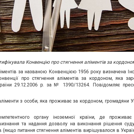
атифікувала Конвенцію про стягнення аліментів за кордоно
іментів за названою Конвенцією 1956 року визначена Ін
онвенції про стягнення аліментів за кордоном, яка зар
країни 29.12.2006 р. за № 1390/13264. Повідомляє прес
 аліменти з особи, яка проживає за кордоном, громадяни 
омпетентного органу іноземної країни, де проживає
визнання та надання дозволу на виконання рішення суду
в (якщо питання стягнення аліментів вирішувалося в Україн