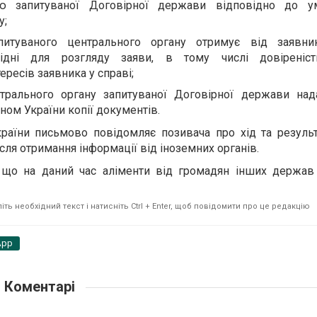
ю запитуваної Договірної держави відповідно до ум
у;
питуваного центрального органу отримує від заявни
хідні для розгляду заяви, в тому числі довіреніс
ересів заявника у справі;
трального органу запитуваної Договірної держави нада
ом України копії документів.
країни письмово повідомляє позивача про хід та резуль
ісля отримання інформації від іноземних органів.
 що на даний час аліменти від громадян інших держав 
ть необхідний текст і натисніть Ctrl + Enter, щоб повідомити про це редакцію
App
Коментарі