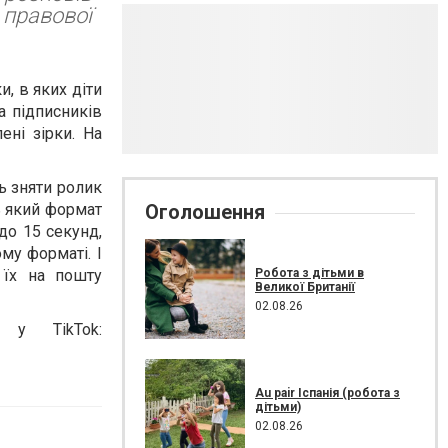
 правової
и, в яких діти
а підписників
ені зірки. На
ь зняти ролик
дь який формат
Оголошення
до 15 секунд,
му форматі. І
Робота з дітьми в
 їх на пошту
Великої Британії
02.08.26
 у TikTok:
Au pair Іспанія (робота з
дітьми)
02.08.26