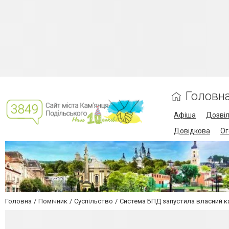
Головн
Афіша
Дозві
Довідкова
Ог
Головна
Помічник
Суспільство
Система БПД запустила власний ка