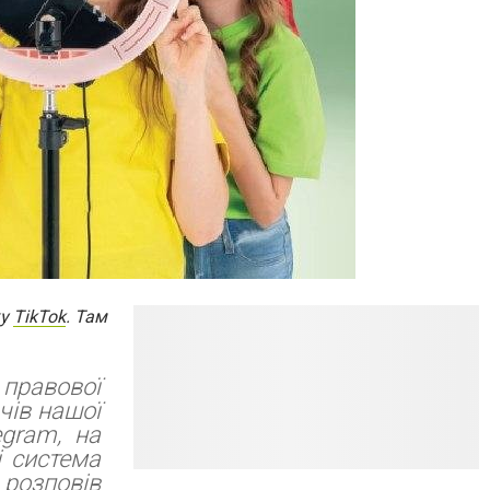
ку
TikTok
. Там
 правової
чів нашої
egram, на
і система
 розповів