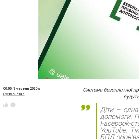
00:00,
3 червня 2020 р.
Система безоплатної пр
Суспільство
будуть
Діти – одна
допомоги. П
Facebook-ст
YouTube. Ті
БПД обов’яз