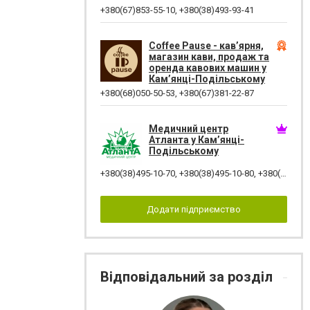
+380(67)853-55-10
,
+380(38)493-93-41
Coffee Pause - кав’ярня,
магазин кави, продаж та
оренда кавових машин у
Кам’янці-Подільському
+380(68)050-50-53
,
+380(67)381-22-87
Медичний центр
Атланта у Кам’янці-
Подільському
+380(38)495-10-70
,
+380(38)495-10-80
,
+380(67)384-12-07
Додати підприємство
Відповідальний за розділ