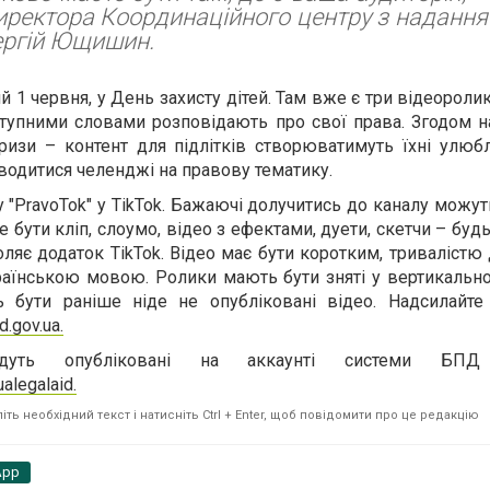
иректора Координаційного центру з надання
ергій Ющишин.
 1 червня, у День захисту дітей. Там вже є три відеоролик
ступними словами розповідають про свої права. Згодом н
изи – контент для підлітків створюватимуть їхні улюбл
водитися челенджі на правову тематику.
у "PravoTok" у TikTok. Бажаючі долучитись до каналу можут
е бути кліп, слоумо, відео з ефектами, дуети, скетчи – бу
ляє додаток TikTok. Відео має бути коротким, тривалістю 
раїнською мовою. Ролики мають бути зняті у вертикально
бути раніше ніде не опубліковані відео. Надсилайте
d.gov.ua
.
дуть опубліковані на аккаунті системи БПД
alegalaid.
ть необхідний текст і натисніть Ctrl + Enter, щоб повідомити про це редакцію
App