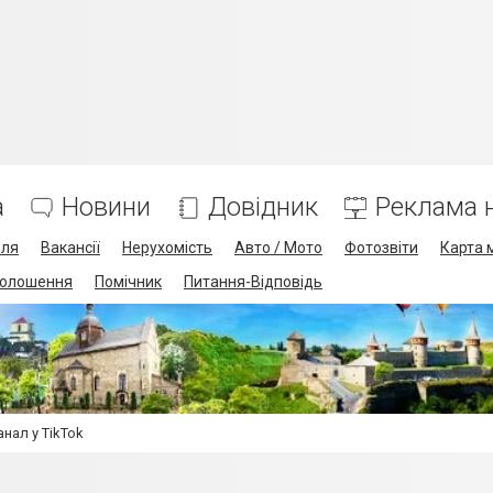
а
Новини
Довідник
Реклама н
лля
Вакансії
Нерухомість
Авто / Мото
Фотозвіти
Карта 
олошення
Помічник
Питання-Відповідь
нал у TikTok