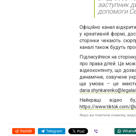
заступник д
допомоги С
Офіційно канал відкритий
у креативній формі, до
сторінки чекають сюрпр
каналі також будуть про
Підписуйтеся на сторінк
про права дітей. Це мож
відеоконтенту, що дозво
динамічне, озвучене ук
ще умова – це мають 
daria.shynkarenko@legalai
Найкращі відео бу
https://www.tiktok.com/@u
Якщо ви помітили помилку, виділі
Reddit
Telegram
Viber
Whats