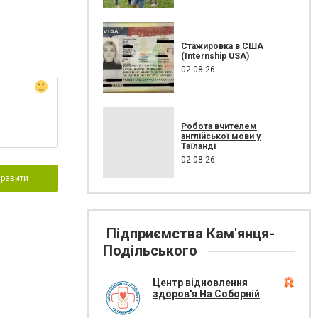
Стажировка в США
(Internship USA)
02.08.26
Робота вчителем
англійської мови у
Таїланді
02.08.26
правити
Підприємства Кам'янця-
Подільського
Центр відновлення
здоров'я На Соборній