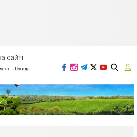
а сайті
міста
Погода