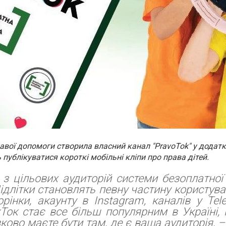
авої допомоги створила власний канал "PravoTok" у додат
 публікуватися короткі мобільні кліпи про права дітей.
 з цільових аудиторій системи безоплатної
ідлітки становлять певну частину користува
орінки, акаунту в Instagram, каналів у Tel
кТок стає все більш популярним в Україні, 
ково маєте бути там, де є ваша аудиторія, –