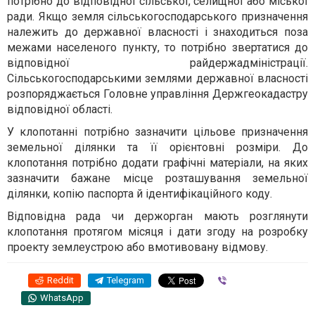
потрібно до відповідної сільської, селищної або міської
ради. Якщо земля сільськогосподарського призначення
належить до державної власності і знаходиться поза
межами населеного пункту, то потрібно звертатися до
відповідної райдержадміністрації.
Сільськогосподарськими землями державної власності
розпоряджається Головне управління Держгеокадастру
відповідної області.
У клопотанні потрібно зазначити цільове призначення
земельної ділянки та її орієнтовні розміри. До
клопотання потрібно додати графічні матеріали, на яких
зазначити бажане місце розташування земельної
ділянки, копію паспорта й ідентифікаційного коду.
Відповідна рада чи держорган мають розглянути
клопотання протягом місяця і дати згоду на розробку
проекту землеустрою або вмотивовану відмову.
Reddit
Telegram
Viber
WhatsApp