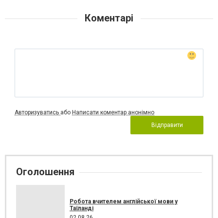
Коментарі
Авторизуватись
або
Написати коментар анонімно
Відправити
Оголошення
Робота вчителем англійської мови у
Таїланді
02.08.26