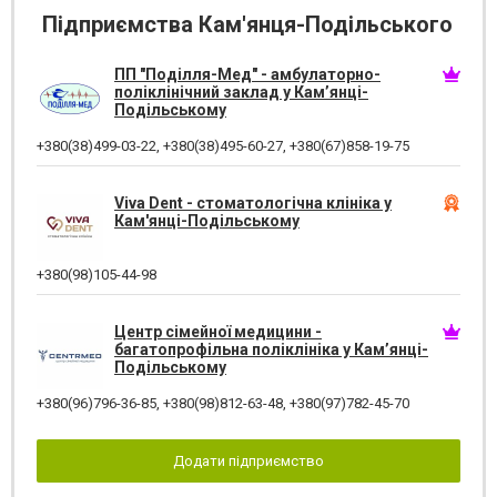
Підприємства Кам'янця-Подільського
ПП "Поділля-Мед" - амбулаторно-
поліклінічний заклад у Кам’янці-
Подільському
+380(38)499-03-22
,
+380(38)495-60-27
,
+380(67)858-19-75
Viva Dent - стоматологічна клініка у
Кам'янці-Подільському
+380(98)105-44-98
Центр сімейної медицини -
багатопрофільна поліклініка у Кам’янці-
Подільському
+380(96)796-36-85
,
+380(98)812-63-48
,
+380(97)782-45-70
Додати підприємство