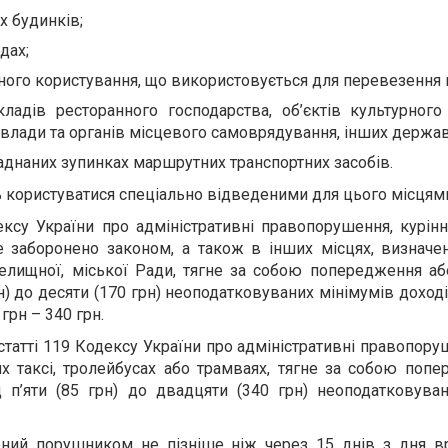
х будинків;
дах;
ьного користування, що використовується для перевезення 
ладів ресторанного господарства, об’єктів культурного
влади та органів місцевого самоврядування, інших держав
аднаних зупинках маршрутних транспортних засобів.
 користуватися спеціально відведеними для цього місцям
дексу України про адміністративні правопорушення, курі
це заборонено законом, а також в інших місцях, визнач
 селищної, міської Ради, тягне за собою попередження а
н) до десяти (170 грн) неоподатковуваних мінімумів доході
грн – 340 грн.
 статті 119 Кодексу України про адміністративні правопору
х таксі, тролейбусах або трамваях, тягне за собою поп
 п’яти (85 грн) до двадцяти (340 грн) неоподатковуван
ний порушником не пізніше ніж через 15 днів з дня в