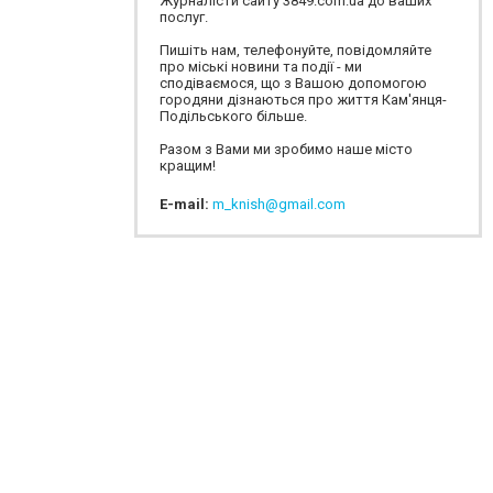
Журналісти сайту 3849.com.ua до ваших
послуг.
Пишіть нам, телефонуйте, повідомляйте
про міські новини та події - ми
сподіваємося, що з Вашою допомогою
городяни дізнаються про життя Кам'янця-
Подільського більше.
Разом з Вами ми зробимо наше місто
кращим!
E-mail:
m_knish@gmail.com