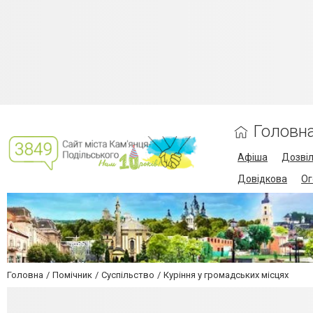
Головн
Афіша
Дозві
Довідкова
Ог
Головна
Помічник
Суспільство
Куріння у громадських місцях