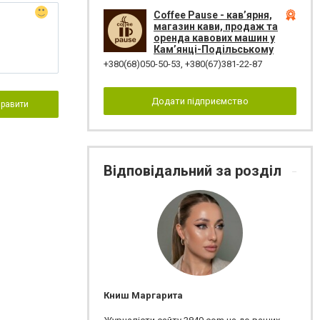
Coffee Pause - кав’ярня,
магазин кави, продаж та
оренда кавових машин у
Кам’янці-Подільському
+380(68)050-50-53
,
+380(67)381-22-87
Додати підприємство
правити
Відповідальний за розділ
Книш Маргарита