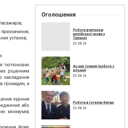
Оголошення
пасажирів;
Робота вчителем
 призначення,
англійської мови у
них установ;
Таїланді
02.08.26
и.
ння тютюнових
Au pair Іспанія (робота з
дітьми)
ених рішенням
02.08.26
бо накладення
в громадян, а
шення куріння
Робота в готелях Китаю
ередження або
02.08.26
их мінімумів
ручення йому