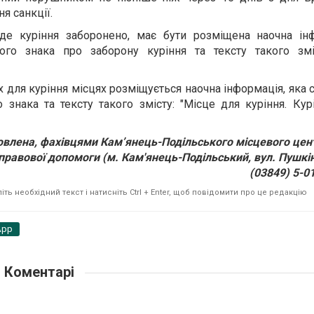
я санкції.
 де куріння заборонено, має бути розміщена наочна інф
ного знака про заборону куріння та тексту такого зміс
 для куріння місцях розміщується наочна інформація, яка с
о знака та тексту такого змісту: "Місце для куріння. Ку
овлена, фахівцями Кам’янець-Подільського місцевого цен
правової допомоги (м. Кам'янець-Подільський, вул. Пушкінс
(03849) 5-01
ть необхідний текст і натисніть Ctrl + Enter, щоб повідомити про це редакцію
App
Коментарі