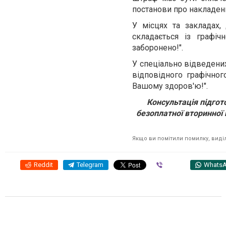
постанови про накладенн
У місцях та закладах,
складається із графіч
заборонено!".
У спеціально відведених
відповідного графічног
Вашому здоров'ю!".
Консультація підгот
безоплатної вторинної 
Якщо ви помітили помилку, виділі
Reddit
Telegram
Viber
Whats