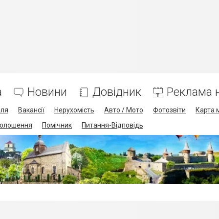
а
Новини
Довідник
Реклама н
лля
Вакансії
Нерухомість
Авто / Мото
Фотозвіти
Карта 
олошення
Помічник
Питання-Відповідь