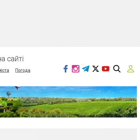
а сайті
міста
Погода