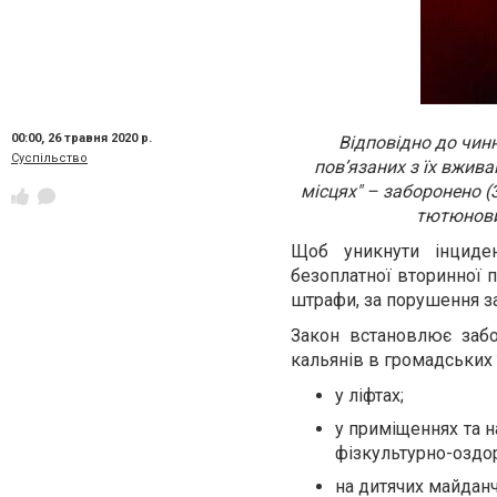
00:00,
26 травня 2020 р.
Відповідно до чин
Суспільство
пов’язаних з їх вжива
місцях" – заборонено 
тютюнових
Щоб уникнути інциден
безоплатної вторинної 
штрафи, за порушення за
Закон встановлює забо
кальянів в громадських т
у ліфтах;
у приміщеннях та н
фізкультурно-оздор
на дитячих майданч