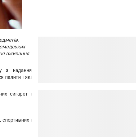
едметів,
громадських
ння вживання
ру з надання
 палити і які
их сигарет і
, спортивних і