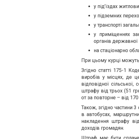
у під’їздах житлови
у підземних перехо
у транспорті загал
у приміщеннях зак
органів державної 
на стаціонарно обл
При цьому курці можуть
Згідно статті 175-1 Ко
виробів у місцях, де 
відповідної сільської,
штрафу від трьох (51 гр
от за повторне – від 170 
Також, згідно частини 3
в автобусах, маршрутни
накладення штрафу від
доходів громадян.
Штраф має бути сплаче