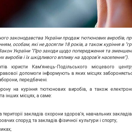
ного законодавства України продаж тютюнових виробів, пр
нням, особам, які не досягли 18 років, а також куріння в "
(Закон України "Про заходи щодо попередження та зменше
 виробів і їх шкідливого впливу на здоров’я населення").
тів юристи Кам’янець-Подільського місцевого цент
правової допомоги інформують в яких місцях забороняється
борони, передбачені.
рону на куріння тютюнових виробів, а також електронн
а інших місцях, а саме:
а території закладів охорони здоров’я, навчальних закладів
овчих споруд та закладів фізичної культури і спорту;
иках;