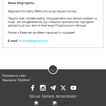
Книш Маргарита
Журналісти сайту 3849.com.ua до ваших послуг.
Пишіть нам, телефонуйте, повідомляйте про міські новини та
події - ми сподіваємося, що з Вашою допомогою городяни
дізнаються про життя Кам'янця-Подільського більше.
Разом з Вами ми зробимо наше місто кращим!
E-mail:
m_knish@gmail.com
Реклама на сайті
Франшиза "CitySites"
Про нас
Контакти
Автори проєкту