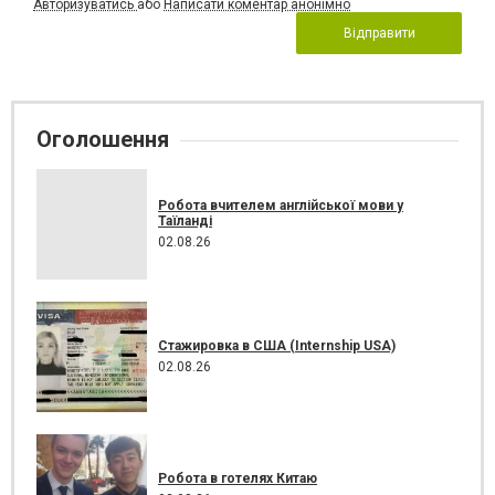
Авторизуватись
або
Написати коментар анонімно
Відправити
Оголошення
Робота вчителем англійської мови у
Таїланді
02.08.26
Стажировка в США (Internship USA)
02.08.26
Робота в готелях Китаю