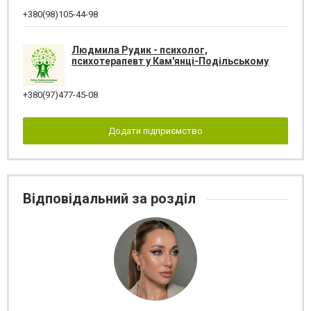
+380(98)105-44-98
Людмила Рудик - психолог,
психотерапевт у Кам'янці-Подільському
+380(97)477-45-08
Додати підприємство
Відповідальний за розділ