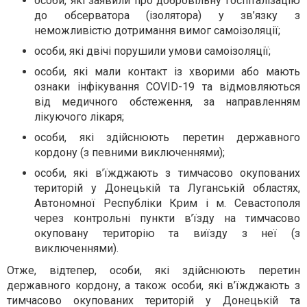
особи, які заявили про добровільну госпіталізацію
до обсерватора (ізолятора) у зв’язку з
неможливістю дотримання вимог самоізоляції;
особи, які двічі порушили умови самоізоляції;
особи, які мали контакт із хворими або мають
ознаки інфікування COVID-19 та відмовляються
від медичного обстеження, за направленням
лікуючого лікаря;
особи, які здійснюють перетин державного
кордону (з певними виключеннями);
особи, які в’їжджають з тимчасово окупованих
територій у Донецькій та Луганській областях,
Автономної Республіки Крим і м. Севастополя
через контрольні пункти в’їзду на тимчасово
окуповану територію та виїзду з неї (з
виключеннями).
Отже, відтепер, особи, які здійснюють перетин
державного кордону, а також особи, які в’їжджають з
тимчасово окупованих територій у Донецькій та