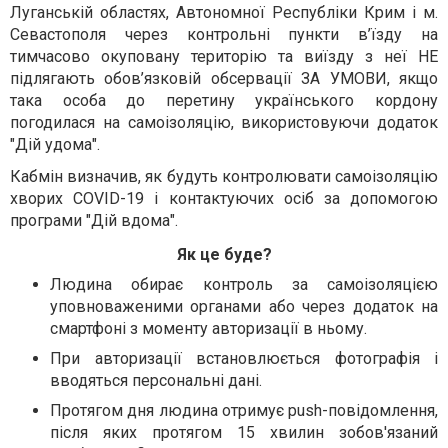
Луганській областях, Автономної Республіки Крим і м.
Севастополя через контрольні пункти в’їзду на
тимчасово окуповану територію та виїзду з неї НЕ
підлягають обов’язковій обсервації ЗА УМОВИ, якщо
така особа до перетину українського кордону
погодилася на самоізоляцію, використовуючи додаток
"Дій удома".
Кабмін визначив, як будуть контролювати самоізоляцію
хворих COVID-19 і контактуючих осіб за допомогою
програми "Дій вдома".
Як це буде?
Людина обирає контроль за самоізоляцією
уповноваженими органами або через додаток на
смартфоні з моменту авторизації в ньому.
При авторизації встановлюється фотографія і
вводяться персональні дані.
Протягом дня людина отримує push-повідомлення,
після яких протягом 15 хвилин зобов'язаний