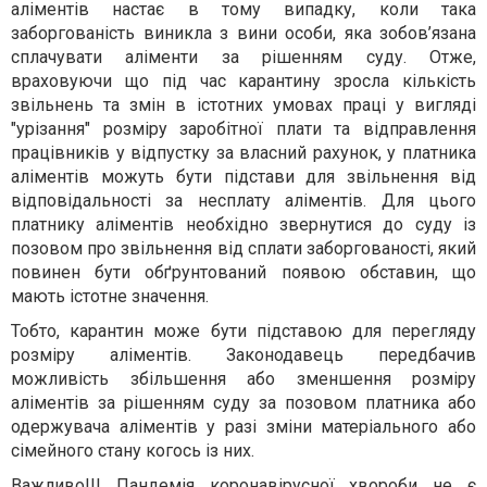
аліментів настає в тому випадку, коли така
заборгованість виникла з вини особи, яка зобов’язана
сплачувати аліменти за рішенням суду. Отже,
враховуючи що під час карантину зросла кількість
звільнень та змін в істотних умовах праці у вигляді
"урізання" розміру заробітної плати та відправлення
працівників у відпустку за власний рахунок, у платника
аліментів можуть бути підстави для звільнення від
відповідальності за несплату аліментів. Для цього
платнику аліментів необхідно звернутися до суду із
позовом про звільнення від сплати заборгованості, який
повинен бути обґрунтований появою обставин, що
мають істотне значення.
Тобто, карантин може бути підставою для перегляду
розміру аліментів. Законодавець передбачив
можливість збільшення або зменшення розміру
аліментів за рішенням суду за позовом платника або
одержувача аліментів у разі зміни матеріального або
сімейного стану когось із них.
Важливо!!! Пандемія коронавірусної хвороби не є