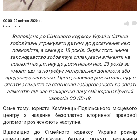
00:00,
22 квітня 2020 р.
Суспільство
Відповідно до Сімейного кодексу України батьки
зобов’язані утримувати дитину до досягнення нею
повноліття, а саме до 18 років. Окрім того, чинне
законодавство зобов’язує сплачувати аліменти на
повнолітню дитину до досягнення нею 23 років за
умови, що та потребує матеріальної допомоги або
продовжує навчання. Проте, виникає ряд питань, щодо
сплати аліментів та стягнення заборгованості по сплаті
аліментів під час поширення пандемії коронавірусної
хвороби COVID-19.
Саме тому, юристи Кам’янець-Подільського місцевого
центру з надання безоплатно вторинної правової
допомоги роз’яснюють наступне.
Відповідно до Сімейного кодексу України розмір
аліментних зобов’язань батьки можуть визначити