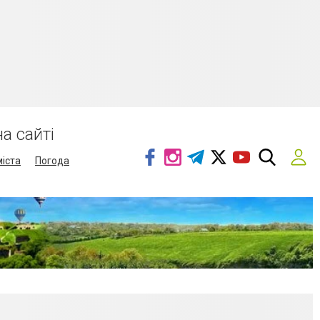
а сайті
міста
Погода