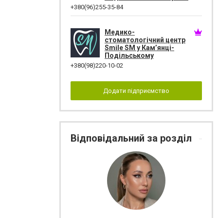
+380(96)255-35-84
Медико-
стоматологічний центр
Smile SM у Кам’янці-
Подільському
+380(98)220-10-02
Додати підприємство
Відповідальний за розділ