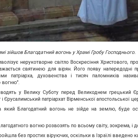
мі зійшов Благодатний вогонь у Храмі Гробу Господнього.
волізує нерукотворне світло Воскресіння Христового, пр
важається святинею для вірян. Його появу напередодні 
ми патріарха, духовенства і тисяч паломників нази
 вогню".
водять у Велику Суботу перед Великоднем грецький Є
 і Єрусалимський патріархат Вірменської апостольської це
 в який Благодатний вогонь не зійде на землю, буде ос
лагодатного вогню розвозять по всьому світу, зокрема, і д
ойшла без простих віруючих, оскільки в Ізраїлі введено к