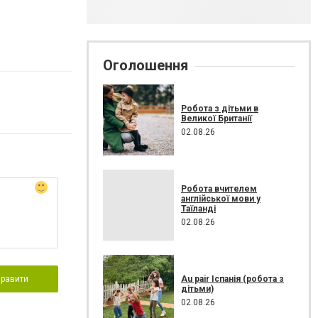
Оголошення
Робота з дітьми в
Великої Британії
02.08.26
Робота вчителем
англійської мови у
Таїланді
02.08.26
Au pair Іспанія (робота з
правити
дітьми)
02.08.26