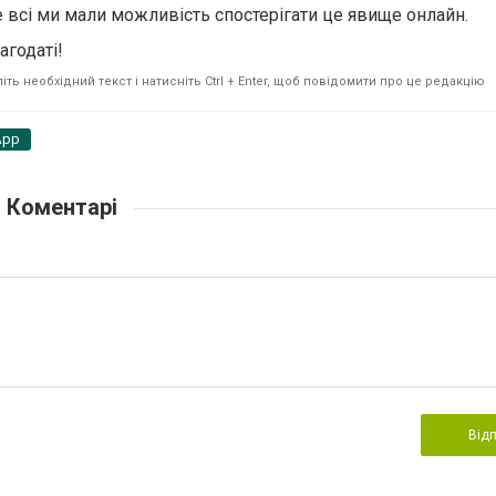
е всі ми мали можливість спостерігати це явище онлайн.
агодаті!
ть необхідний текст і натисніть Ctrl + Enter, щоб повідомити про це редакцію
App
Коментарі
Від