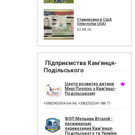
Стажировка в США
(Internship USA)
02.08.26
Підприємства Кам'янця-
Подільського
Центр розвитку дитини
Мері Поппінс у Кам'янці-
Подільському
+380(96)954-64-94
,
+380(50)541-88-71
ФОП Мельник Віталій -
пасажирські
перевезення Кам’янця-
Подільського та України