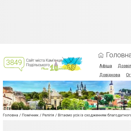
Головн
Афіша
Дозві
Довідкова
Ог
Головна
Помічник
Релігія
Вітаємо усіх із сходженням благодатног