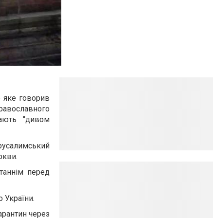
о яке говорив
православного
вають "дивом
русалимський
ркви.
таннім перед
о України.
арантин через