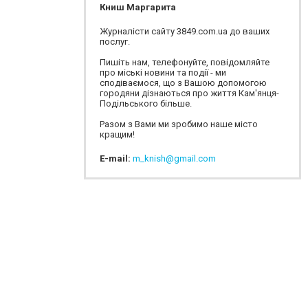
Книш Маргарита
Журналісти сайту 3849.com.ua до ваших
послуг.
Пишіть нам, телефонуйте, повідомляйте
про міські новини та події - ми
сподіваємося, що з Вашою допомогою
городяни дізнаються про життя Кам'янця-
Подільського більше.
Разом з Вами ми зробимо наше місто
кращим!
E-mail:
m_knish@gmail.com