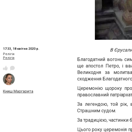
17:33,
18 квітня 2020 р.
В Єрусали
Релігія
Релігія
Благодатний вогонь сим
ще апостол Петро, і в
Великодня за молитва
сходження Благодатного
Церемонію щороку про
Книш Маргарита
православний патріархат
За легендою, той рік,
Страшним судом.
За традицією, частинки б
Цього року церемонія пр