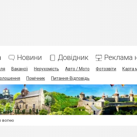
а
Новини
Довідник
Реклама н
лля
Вакансії
Нерухомість
Авто / Мото
Фотозвіти
Карта 
олошення
Помічник
Питання-Відповідь
о вогню