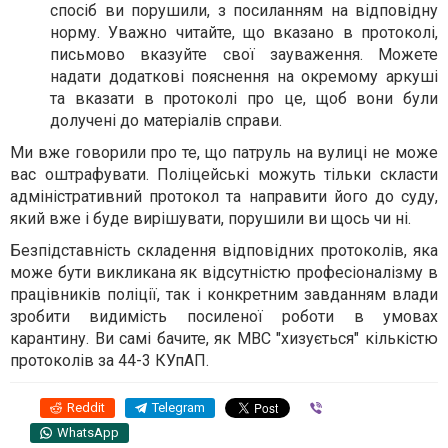
спосіб ви порушили, з посиланням на відповідну
норму. Уважно читайте, що вказано в протоколі,
письмово вказуйте свої зауваження. Можете
надати додаткові пояснення на окремому аркуші
та вказати в протоколі про це, щоб вони були
долучені до матеріалів справи.
Ми вже говорили про те, що патруль на вулиці не може
вас оштрафувати. Поліцейські можуть тільки скласти
адміністративний протокол та направити його до суду,
який вже і буде вирішувати, порушили ви щось чи ні.
Безпідставність складення відповідних протоколів, яка
може бути викликана як відсутністю професіоналізму в
працівників поліції, так і конкретним завданням влади
зробити видимість посиленої роботи в умовах
карантину. Ви самі бачите, як МВС "хизується" кількістю
протоколів за 44-3 КУпАП.
Reddit
Telegram
Viber
WhatsApp