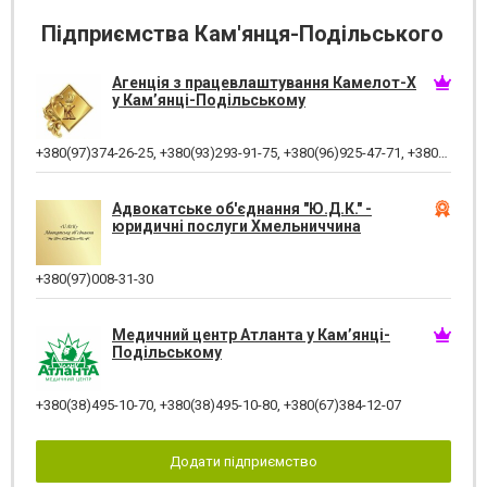
Підприємства Кам'янця-Подільського
Агенція з працевлаштування Камелот-Х
у Кам’янці-Подільському
+380(97)374-26-25
,
+380(93)293-91-75
,
+380(96)925-47-71
,
+380(73)327-54-83
Адвокатське об'єднання "Ю.Д.К." -
юридичні послуги Хмельниччина
+380(97)008-31-30
Медичний центр Атланта у Кам’янці-
Подільському
+380(38)495-10-70
,
+380(38)495-10-80
,
+380(67)384-12-07
Додати підприємство