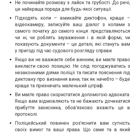
Не починайте розмову з лайок та грубості. До речі,
це найкраща порада для будь-якої ситуації.
Підходять копи – вмикайте диктофон, краще –
відеокамеру, записуйте ваш діалог з копами з
самого початку до самого кінця: представляються
чи ні, чи роблять зауваження і в якій формі, чи
показують документи – це деталі, які стануть вам
у пригоді під час судового розгляду справи.
Якщо ви не вважаєте себе винним, ви маєте право
викласти свою позицію. Не слід погоджуватись з
незаконними діями поліції та писати пояснення під
диктовку про визнання вини, так як начебто – буде
краще та призначать маленький штраф.
Ви маєте право скористатися допомогою адвоката.
Якщо вам відмовляють та не бажають дочекатися
прибуття захисника, обов’язково вкажіть це в
протоколі.
Поліцейський повинен роз’яснити вам сутність
своїх вимог та ваші права. Що саме та в який