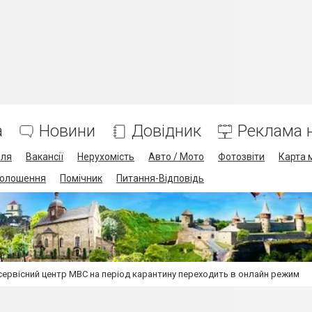
а
Новини
Довідник
Реклама н
лля
Вакансії
Нерухомість
Авто / Мото
Фотозвіти
Карта 
олошення
Помічник
Питання-Відповідь
сервісний центр МВС на період карантину переходить в онлайн режим