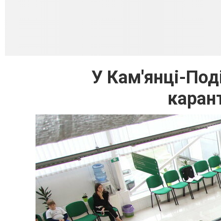
У Кам'янці-Под
каран