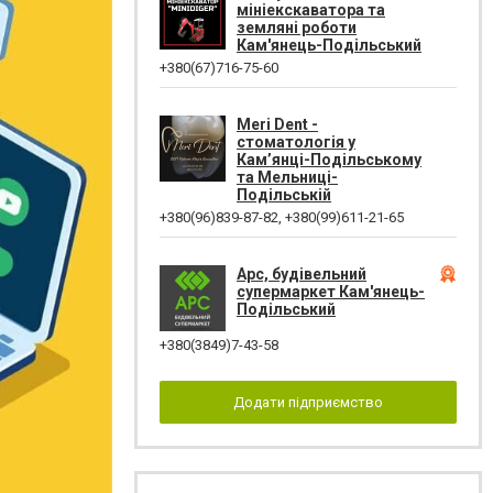
мініекскаватора та
земляні роботи
Кам'янець-Подільський
+380(67)716-75-60
Meri Dent -
стоматологія у
Кам’янці-Подільському
та Мельниці-
Подільській
+380(96)839-87-82
,
+380(99)611-21-65
Арс, будівельний
супермаркет Кам'янець-
Подільський
+380(3849)7-43-58
Додати підприємство