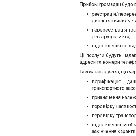
Прийом громадян буде в
реєстрація/перереє
дипломатичних уст
перереєстрація тра
реєстрацію авто;
відновлення посвід
Ці послуги будуть нада
адреси та номери телеф
Також нагадуємо, що че
верифікацію дан
транспортного засо
призначення належ
перевірку наявност
перевірку транспор
відновлення та обм
закінчення каранти