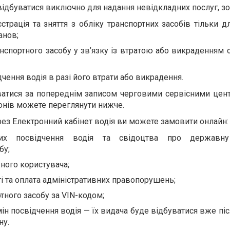
ідбуватися виключно для надання невідкладних послуг, з
страція та зняття з обліку транспортних засобів тільки д
анов;
нспортного засобу у зв’язку із втратою або викраденням 
чення водія в разі його втрати або викрадення.
ватися за попереднім записом черговими сервісними цен
онів можете переглянути нижче.
рез Електронний кабінет водія ви можете замовити онлайн:
их посвідчення водія та свідоцтва про державну
бу;
ного користувача;
і та оплата адміністративних правопорушень;
тного засобу за VIN-кодом;
ін посвідчення водія — їх видача буде відбуватися вже піс
ну.