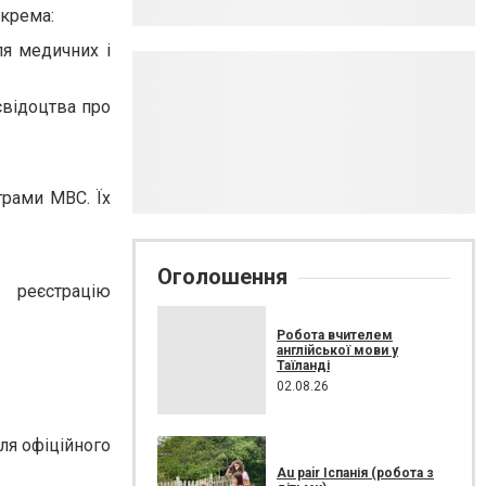
окрема:
ля медичних і
свідоцтва про
трами МВС. Їх
Оголошення
 реєстрацію
Робота вчителем
англійської мови у
Таїланді
02.08.26
ля офіційного
Au pair Іспанія (робота з