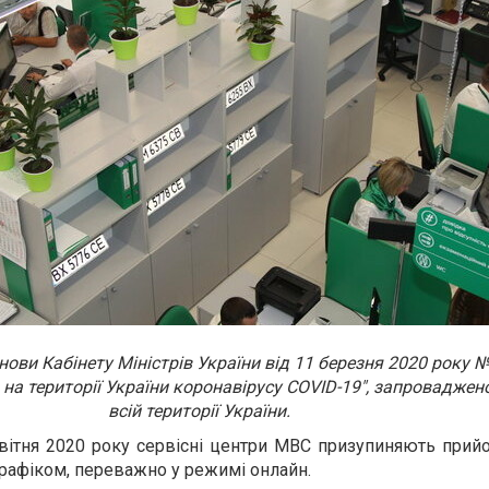
нови Кабінету Міністрів України від 11 березня 2020 року 
на території України коронавірусу COVID-19", запроваджен
всій території України.
квітня 2020 року сервісні центри МВС призупиняють прий
афіком, переважно у режимі онлайн.