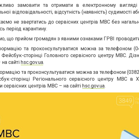
жливо замовити та отримати в електронному вигляді
ьної відповідальності, відсутність (наявність) судимості а
каємо не звертатись до сервісних центрів МВС без нагальн
ь період карантину.
о, що прийом громадян з явними ознаками ГРВІ проводити
формацію та проконсультуватися можна за телефоном (04
 Фейсбук-сторінці Головного сервісного центру МВС. Діз
 на сайті
hsc.gov.ua
.
ормацію та проконсультуватися можна за телефоном (0382)
бук-сторінці Регіонального сервісного центру МВС в Х
ни сервісних центрів MBC – на сайті
hsc.gov.ua
.