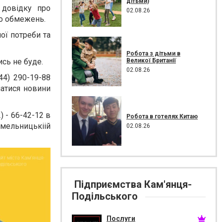
дітьми)
 довідку про
02.08.26
бо обмежень.
ої потреби та
Робота з дітьми в
Великої Британії
сь не буде.
02.08.26
4) 290-19-88
натися новини
 - 66-42-12 в
Робота в готелях Китаю
мельницькіій
02.08.26
Підприємства Кам'янця-
Подільського
Послуги