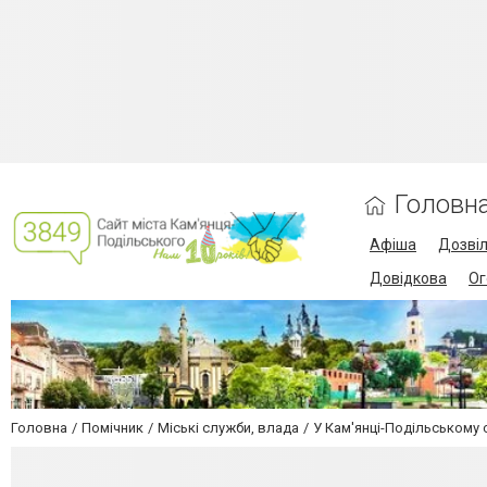
Головн
Афіша
Дозві
Довідкова
Ог
Головна
Помічник
Міські служби, влада
У Кам'янці-Подільському 