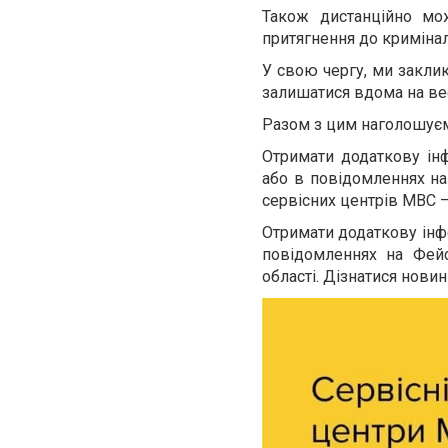
Також дистанційно мо
притягнення до кримінал
У свою чергу, ми закли
залишатися вдома на вес
Разом з цим наголошуєм
Отримати додаткову ін
або в повідомленнях на
сервісних центрів MBC –
Отримати додаткову інф
повідомленнях на Фейс
області. Дізнатися нови