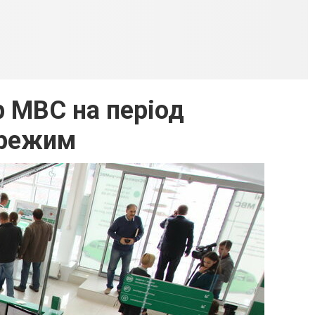
р МВС на період
 режим