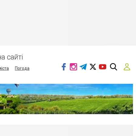
а сайті
міста
Погода