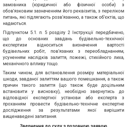
замовника (юридичної або фізичної особи) з
обов’язковим зазначенням його реквізитів, з переліком
питань, які підлягають розв’язанню, а також об’єктів, що
надаються.
Підпунктом 5.1. п. 5 розділу 2 Інструкції передбачено,
що до основних завдань будівельно-технічної
експертизи відноситься визначення вартості
будівельних робіт, пов’язаних з переобладнанням,
усуненням наслідків залиття, пожежі, стихійного лиха,
механічного впливу тощо.
Таким чином, для встановлення розміру матеріальної
шкоди, завданої залиттям вашого помешкання, а також
причин такого залиття (що також буде доцільним
встановити у висновку), необхідно звернутись до
відповідної експертної установи або експерта з
проханням провести будівельно-технічне експертне
дослідження за результатами якої вирішити
вищенаведені запитання.
Звернення до суду з позовною заявою