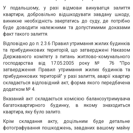
У подальшому, у разі відмови винуватця залиття
квартири, добровільно відшкодувати завдану шкоду,
виникне необхідність звертатись до суду, де потрібно
буде доводити належними та допустимими доказами
факт такого залиття.
Відповідно до п. 2.3.6 Правил утримання жилих будинків
та прибудинкових територій, що затверджені Наказом
Державного комітету з питань житлово-комунального
господарства від 17.05.2005 року № 76 "Про
затвердження Правил утримання жилих будинків та
прибудинкових територій" у разі залиття, аварії квартир
складається відповідний акт, форма якого передбачена
додатком № 4.
Вказаний акт складається комісією балансоутримувача
багатоквартирного будинку, в якому знаходиться
квартира, яку було залито.
Крім складання акту, доцільним буде детальне
фотографування пошкоджень, завданих вашому майну