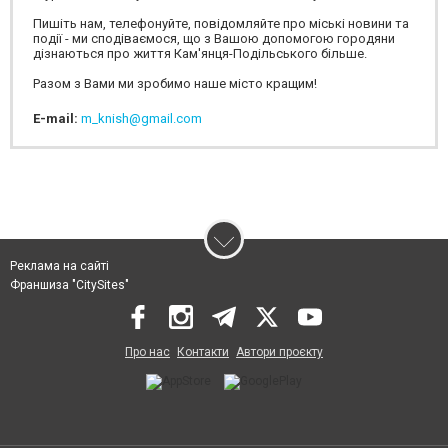
Пишіть нам, телефонуйте, повідомляйте про міські новини та
події - ми сподіваємося, що з Вашою допомогою городяни
дізнаються про життя Кам'янця-Подільського більше.
Разом з Вами ми зробимо наше місто кращим!
E-mail:
m_knish@gmail.com
Реклама на сайті
Франшиза "CitySites"
Про нас
Контакти
Автори проєкту