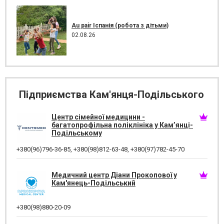
Au pair Іспанія (робота з дітьми)
02.08.26
Підприємства Кам'янця-Подільського
Центр сімейної медицини -
багатопрофільна поліклініка у Кам’янці-
Подільському
+380(96)796-36-85
,
+380(98)812-63-48
,
+380(97)782-45-70
Медичний центр Діани Прокопової у
Кам'янець-Подільський
+380(98)880-20-09