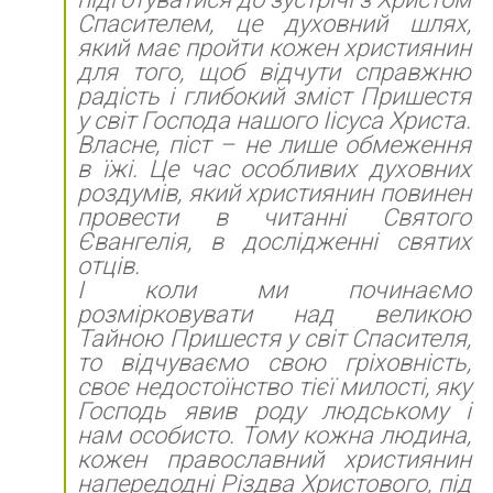
Спасителем, це духовний шлях,
який має пройти кожен християнин
для того, щоб відчути справжню
радість і глибокий зміст Пришестя
у світ Господа нашого Іісуса Христа.
Власне, піст – не лише обмеження
в їжі. Це час особливих духовних
роздумів, який християнин повинен
провести в читанні Святого
Євангелія, в дослідженні святих
отців.
І коли ми починаємо
розмірковувати над великою
Тайною Пришестя у світ Спасителя,
то відчуваємо свою гріховність,
своє недостоїнство тієї милості, яку
Господь явив роду людському і
нам особисто. Тому кожна людина,
кожен православний християнин
напередодні Різдва Христового, під