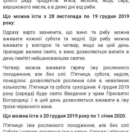
цілого ряду продуктів: м’яса, молока, яєць, сиру,
вершкового масла, а в деякі дні від риби.
Що можна їсти з 28 листопада по 19 грудня 2019
року:
Одразу варто зазначити, що вино та рибу можна
вживати кожної суботи та неділі. Ще рибу можна
вживати у вівторок та четвер, якщо на цей день
припадає велике свято, а вино дозволяється випити в
день пам'яті найшанованіших святих.
Четвер: можна вживати гарячу їжу рослинного
походження, але без олії. П'ятниця, субота, неділя,
понеділок: дозволяється рослинна олія в невеликих
кількостях. П'ятниця та субота: сухоїдіння. 4 грудня 2019
року (середа) буде свято Введення у храм Пресвятої
Богородиці. І в цей день дозволяється вживати в їжу
трохи червоного вина.
Що можна їсти з 20 грудня 2019 року по 1 січня 2020:
П'ятниця: їжа рослинного походження, але без олії
Субота і четвер: рослинна їжа з олією. Середа і п'ятниця: