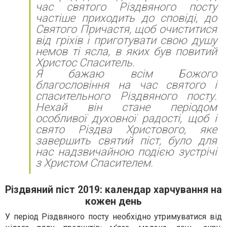
час святого Різдвяного посту
частіше приходить до сповіді, до
Святого Причастя, щоб очиститися
від гріхів і приготувати свою душу
немов ті ясла, в яких був повитий
Христос Спаситель.
Я бажаю всім Божого
благословіння на час святого і
спасительного Різдвяного посту.
Нехай він стане періодом
особливої духовної радості, щоб і
свято Різдва Христового, яке
завершить святий піст, було для
нас надзвичайною подією зустрічі
з Христом Спасителем.
Різдвяний піст 2019: календар харчування на
кожен день
У період Різдвяного посту необхідно утримуватися від