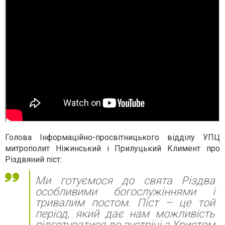
Голова Інформаційно-просвітницького відділу УПЦ
митрополит Ніжинський і Прилуцький Климент про
Різдвяний піст:
Ми готуємося до свята Різдва
особливими богослужіннями і
тривалим постом. Піст – це той
період, який дає нам можливість
підготуватися до зустрічі з Христом