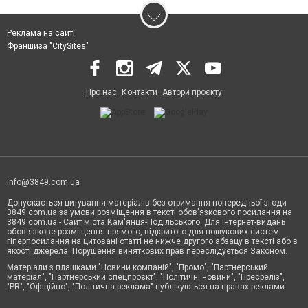
Реклама на сайті
Франшиза "CitySites"
Про нас
Контакти
Автори проєкту
info@3849.com.ua
Допускається цитування матеріалів без отримання попередньої згоди
3849.com.ua за умови розміщення в тексті обов'язкового посилання на
3849.com.ua - Сайт міста Кам'янця-Подільського. Для інтернет-видань
обов'язкове розміщення прямого, відкритого для пошукових систем
гіперпосилання на цитовані статті не нижче другого абзацу в тексті або в
якості джерела. Порушення виняткових прав переслідується Законом.
Матеріали з плашками "Новини компаній", "Промо", "Партнерський
матеріал", "Партнерський спецпроєкт", "Політичні новини", "Пресреліз",
"PR", "Офіційно", "Політична реклама" публікуються на правах реклами.