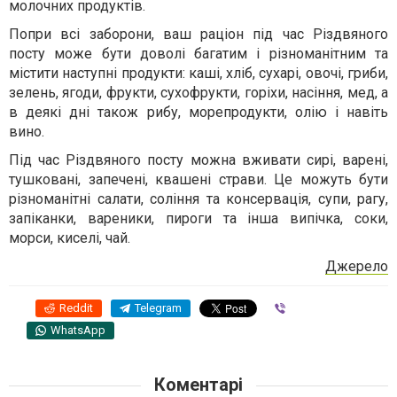
молочних продуктів.
Попри всі заборони, ваш раціон під час Різдвяного
посту може бути доволі багатим і різноманітним та
містити наступні продукти: каші, хліб, сухарі, овочі, гриби,
зелень, ягоди, фрукти, сухофрукти, горіхи, насіння, мед, а
в деякі дні також рибу, морепродукти, олію і навіть
вино.
Під час Різдвяного посту можна вживати сирі, варені,
тушковані, запечені, квашені страви. Це можуть бути
різноманітні салати, соління та консервація, супи, рагу,
запіканки, вареники, пироги та інша випічка, соки,
морси, киселі, чай.
Джерело
Reddit
Telegram
Viber
WhatsApp
Коментарі