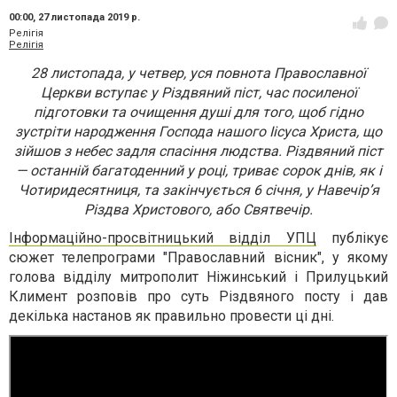
00:00,
27 листопада 2019 р.
Релігія
Релігія
28 листопада, у четвер, уся повнота Православної
Церкви вступає у Різдвяний піст, час посиленої
підготовки та очищення душі для того, щоб гідно
зустріти народження Господа нашого Іісуса Христа, що
зійшов з небес задля спасіння людства. Різдвяний піст
— останній багатоденний у році, триває сорок днів, як і
Чотиридесятниця, та закінчується 6 січня, у Навечір’я
Різдва Христового, або Святвечір.
Інформаційно-просвітницький відділ УПЦ
публікує
сюжет телепрограми "Православний вісник", у якому
голова відділу митрополит Ніжинський і Прилуцький
Климент розповів про суть Різдвяного посту і дав
декілька настанов як правильно провести ці дні.