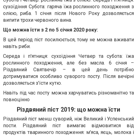
сухоїдіння Субота: гаряча їжа рослинного походження з
олією, риба. 1 січня після Нового Року дозволяється
випити трохи червоного вина.
Що можна їсти з 2 по 5 січня 2020 року:
В цей період піст посилюється, тому не можна вживати
навіть риби.
Середа і п'ятниця: сухоїдіння Четвер та субота: їжа
рослинного походження, але без масла. 6 січня –
Різдвяний Святвечір – в цей день потрібно
дотримуватися особливо суворого посту. Після вечірні
дозволяється з'їсти кутю.
Навіть під час посту можна харчуватись різноманітно та
повноцінно
Різдвяний піст 2019: що можна їсти
Різдвяний піст менш суворий, ніж Великий і Успенський
пости. Різдвяний піст вимагає відмовитися від
продуктів тваринного походження: м'яса, яєць, молока і