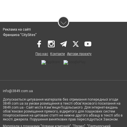
Реклама на сайті
Франшиза "CitySites"
Про нас
Контакти
Автори проєкту
info@3849.com.ua
Допускається цитування матеріалів без отримання попередньої згоди
3849.com.ua за умови розміщення в тексті обов'язкового посилання на
3849.com.ua - Сайт міста Кам'янця-Подільського. Для інтернет-видань
обов'язкове розміщення прямого, відкритого для пошукових систем
гіперпосилання на цитовані статті не нижче другого абзацу в тексті або в
якості джерела. Порушення виняткових прав переслідується Законом.
Матеріали з плашками "Новини компаній", "Промо", "Партнерський