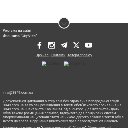
Реклама на сайті
Франшиза "CitySites"
Про нас
Контакти
Автори проєкту
info@3849.com.ua
Допускається цитування матеріалів без отримання попередньої згоди
3849.com.ua за умови розміщення в тексті обов'язкового посилання на
3849.com.ua - Сайт міста Кам'янця-Подільського. Для інтернет-видань
обов'язкове розміщення прямого, відкритого для пошукових систем
гіперпосилання на цитовані статті не нижче другого абзацу в тексті або в
якості джерела. Порушення виняткових прав переслідується Законом.
Матеріали з плашками "Новини компаній", "Промо", "Партнерський