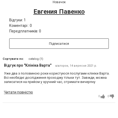
Новачок
Евгения Павенко
Відгуки: 1
Коментарі : 0
Передплатників: 0
Підписатися
Сортувати по:
catalog (1)
Відгук про "Клініка Варта"
вівторок, 14 вересня 2021 р.
Уже два з половиною роки користуюся послугами клініки Варта.
Всі необхідні дослідження проходжу тільки тут. Завжди, можна
записатися на прийом у зручний час, отримати вичерпну
консультацію, якісне обстеження і розшифровку дослідження.
Можу сміливо рекомендувати!
Читати повністю
0
0