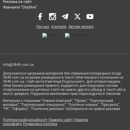
Реклама на сайті
Франшиза "CitySites"
Про нас
Контакти
Автори проєкту
info@3849.com.ua
Допускається цитування матеріалів без отримання попередньої згоди
3849.com.ua за умови розміщення в тексті обов'язкового посилання на
3849.com.ua - Сайт міста Кам'янця-Подільського. Для інтернет-видань
обов'язкове розміщення прямого, відкритого для пошукових систем
гіперпосилання на цитовані статті не нижче другого абзацу в тексті або в
якості джерела. Порушення виняткових прав переслідується Законом.
Матеріали з плашками "Новини компаній", "Промо", "Партнерський
матеріал", "Партнерський спецпроєкт", "Політичні новини", "Пресреліз",
"PR", "Офіційно", "Політична реклама" публікуються на правах реклами.
Політика конфіденційності
Правила сайту
Правила
класифайд
Редакційна політика