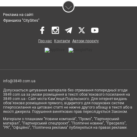
Реклама на сайті
Франшиза "CitySites"
Про нас
Контакти
Автори проєкту
info@3849.com.ua
Допускається цитування матеріалів без отримання попередньої згоди
3849.com.ua за умови розміщення в тексті обов'язкового посилання на
3849.com.ua - Сайт міста Кам'янця-Подільського. Для інтернет-видань
обов'язкове розміщення прямого, відкритого для пошукових систем
гіперпосилання на цитовані статті не нижче другого абзацу в тексті або в
якості джерела. Порушення виняткових прав переслідується Законом.
Матеріали з плашками "Новини компаній", "Промо", "Партнерський
матеріал", "Партнерський спецпроєкт", "Політичні новини", "Пресреліз",
"PR", "Офіційно", "Політична реклама" публікуються на правах реклами.