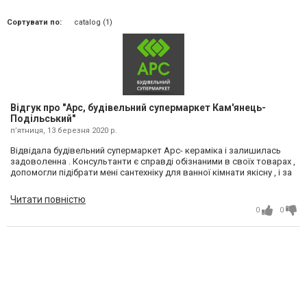
Сортувати по:
catalog (1)
Відгук про "Арс, будівельний супермаркет Кам'янець-
Подільський"
пʼятниця, 13 березня 2020 р.
Відвідала будівельний супермаркет Арс- кераміка і залишилась
задоволенна . Консультанти є справді обізнаними в своїх товарах ,
допомогли підібрати мені сантехніку для ванної кімнати якісну , і за
ціною яка мені підходила . Насправді купую в їхньому супермаркеті
вже не раз , і завжди залишаюсь задоволенна. Дякую за вашу
Читати повністю
працю та якісні матеріали .
0
0