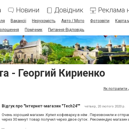
а
Новини
Довідник
Реклама н
лля
Вакансії
Нерухомість
Авто / Мото
Фотозвіти
Карта 
олошення
Помічник
Питання-Відповідь
та - Георгий Кириенко
Як потрапити 
Відгук про "Інтернет-магазин "Tech24""
четвер, 20 лютого 2020 р.
Очень хороший магазин .Купил кофеварку в нём . Перезвонили и отпр
через 30 минут товар получил через двое суток . Рекомендую магазин