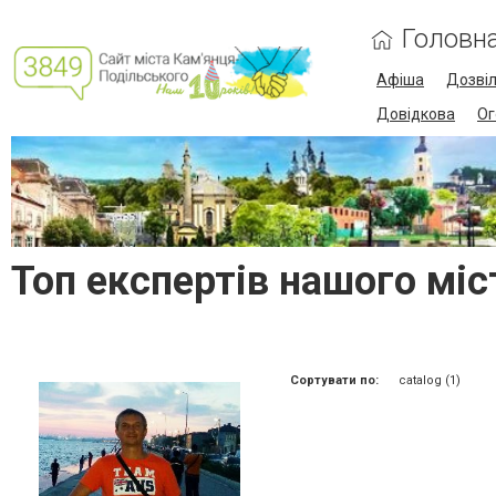
Головн
Афіша
Дозві
Довідкова
Ог
Топ експертів нашого міс
Сортувати по:
catalog (1)