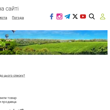
а сайті
міста
Погода
до цього списку?
авили товар
 и продавца