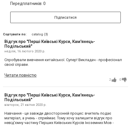
Передплатників: 0
Підписатися
Сортувати по:
catalog (3)
Відгук про "Перші Київські Курси, Кам'янець-
Подільський"
неділя, 16 лютого 2020 р.
Спробували вивчення китайської. Супер! Викладач - професіонал
своєї справи.
Читати повністю
2
0
Відгук про "Перші Київські Курси, Кам'янець-
Подільський"
вівторок, 21 квітня 2020 р.
Навчання - це завжди двосторонній процес: вчитель подає
матеріал, а учень - сприймає. Тому хочу залишити відгук про
невід'ємну частину Перших Київських Курсів Іноземних Мов -
студентів. Відвідують заняття на курсах надзвичайно розумні,