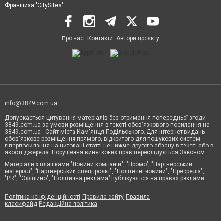
Франшиза "CitySites"
Про нас
Контакти
Автори проєкту
info@3849.com.ua
Допускається цитування матеріалів без отримання попередньої згоди
3849.com.ua за умови розміщення в тексті обов'язкового посилання на
3849.com.ua - Сайт міста Кам'янця-Подільського. Для інтернет-видань
обов'язкове розміщення прямого, відкритого для пошукових систем
гіперпосилання на цитовані статті не нижче другого абзацу в тексті або в
якості джерела. Порушення виняткових прав переслідується Законом.
Матеріали з плашками "Новини компаній", "Промо", "Партнерський
матеріал", "Партнерський спецпроєкт", "Політичні новини", "Пресреліз",
"PR", "Офіційно", "Політична реклама" публікуються на правах реклами.
Політика конфіденційності
Правила сайту
Правила
класифайд
Редакційна політика