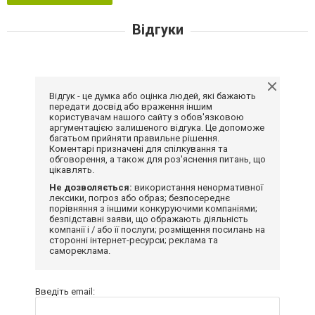
Відгуки
Відгук - це думка або оцінка людей, які бажають
передати досвід або враження іншим
користувачам нашого сайту з обов'язковою
аргументацією залишеного відгука. Це допоможе
багатьом прийняти правильне рішення.
Коментарі призначені для спілкування та
обговорення, а також для роз'яснення питань, що
цікавлять.
Не дозволяється:
використання ненормативної
лексики, погроз або образ; безпосереднє
порівняння з іншими конкуруючими компаніями;
безпідставні заяви, що ображають діяльність
компанії і / або її послуги; розміщення посилань на
сторонні інтернет-ресурси; реклама та
самореклама.
Введіть email: