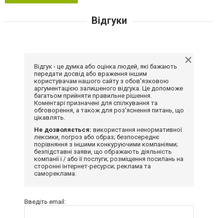
Відгуки
Відгук - це думка або оцінка людей, які бажають
передати досвід або враження іншим
користувачам нашого сайту з обов'язковою
аргументацією залишеного відгука. Це допоможе
багатьом прийняти правильне рішення.
Коментарі призначені для спілкування та
обговорення, а також для роз'яснення питань, що
цікавлять.
Не дозволяється:
використання ненормативної
лексики, погроз або образ; безпосереднє
порівняння з іншими конкуруючими компаніями;
безпідставні заяви, що ображають діяльність
компанії і / або її послуги; розміщення посилань на
сторонні інтернет-ресурси; реклама та
самореклама.
Введіть email: