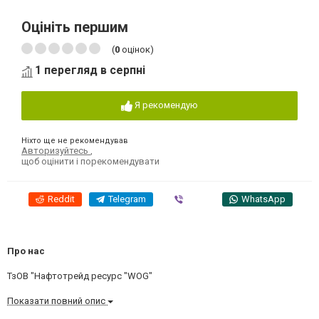
Оцініть першим
(
0
оцінок)
1 перегляд в серпні
Я рекомендую
Ніхто ще не рекомендував
Авторизуйтесь
,
щоб оцінити і порекомендувати
Reddit
Telegram
Viber
WhatsApp
Про нас
ТзОВ "Нафтотрейд ресурс "WOG"
Показати повний опис