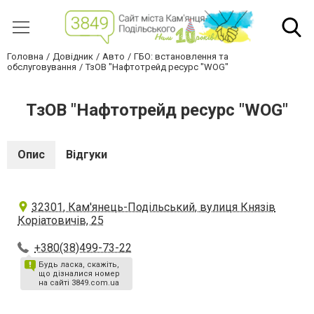
Головна
Довідник
Авто
ГБО: встановлення та
обслуговування
ТзОВ "Нафтотрейд ресурс "WOG"
ТзОВ "Нафтотрейд ресурс "WOG"
Опис
Відгуки
32301, Кам'янець-Подільський, вулиця Князів
Коріатовичів, 25
+380(38)499-73-22
Будь ласка, скажіть,
що дізналися номер
на сайті 3849.com.ua