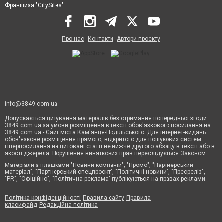
Франшиза "CitySites"
Про нас
Контакти
Автори проєкту
info@3849.com.ua
Допускається цитування матеріалів без отримання попередньої згоди
3849.com.ua за умови розміщення в тексті обов'язкового посилання на
3849.com.ua - Сайт міста Кам'янця-Подільського. Для інтернет-видань
обов'язкове розміщення прямого, відкритого для пошукових систем
гіперпосилання на цитовані статті не нижче другого абзацу в тексті або в
якості джерела. Порушення виняткових прав переслідується Законом.
Матеріали з плашками "Новини компаній", "Промо", "Партнерський
матеріал", "Партнерський спецпроєкт", "Політичні новини", "Пресреліз",
"PR", "Офіційно", "Політична реклама" публікуються на правах реклами.
Політика конфіденційності
Правила сайту
Правила
класифайд
Редакційна політика