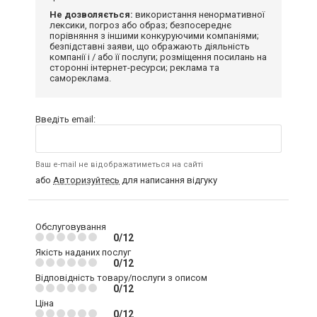
Не дозволяється:
використання ненормативної
лексики, погроз або образ; безпосереднє
порівняння з іншими конкуруючими компаніями;
безпідставні заяви, що ображають діяльність
компанії і / або її послуги; розміщення посилань на
сторонні інтернет-ресурси; реклама та
самореклама.
Введіть email:
Ваш e-mail не відображатиметься на сайті
або
Авторизуйтесь
для написання відгуку
Обслуговування
0/12
Якість наданих послуг
0/12
Відповідність товару/послуги з описом
0/12
Ціна
0/12