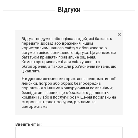
Відгуки
Відгук - це думка або оцінка людей, які бажають
передати досвід або враження іншим
користувачам нашого сайту з обов'язковою
аргументацією залишеного відгука. Це допоможе
багатьом прийняти правильне рішення.
Коментарі призначені для спілкування та
обговорення, а також для роз'яснення питань, що
цікавлять.
Не дозволяється:
використання ненормативної
лексики, погроз або образ; безпосереднє
порівняння з іншими конкуруючими компаніями;
безпідставні заяви, що ображають діяльність
компанії і / або її послуги; розміщення посилань на
сторонні інтернет-ресурси; реклама та
самореклама.
Введіть email: