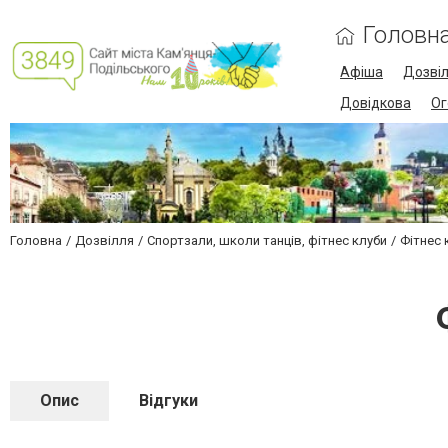
Головн
Афіша
Дозві
Довідкова
Ог
Головна
Дозвілля
Спортзали, школи танців, фітнес клуби
Фітнес 
Опис
Відгуки