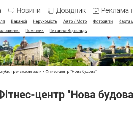
а
Новини
Довідник
Реклама н
лля
Вакансії
Нерухомість
Авто / Мото
Фотозвіти
Карта 
олошення
Помічник
Питання-Відповідь
клуби, тренажерні зали
Фітнес-центр "Нова будова"
Фітнес-центр "Нова будова