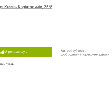
я Князів Коріатовичів, 25/8
Авторизуйтесь
,
Я рекомендую
щоб оцінити і порекомендувати
омендував