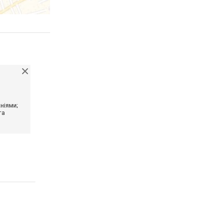
ніями;
та