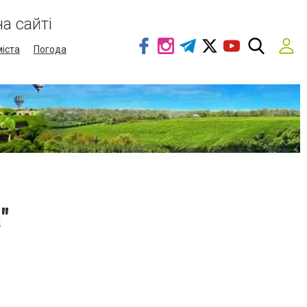
а сайті
міста
Погода
"