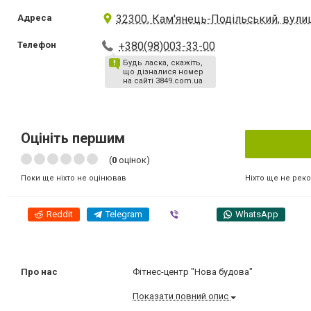
Адреса
32300, Кам'янець-Подільський, вулиц
Телефон
+380(98)003-33-00
Будь ласка, скажіть,
що дізналися номер
на сайті 3849.com.ua
Оцініть першим
(
0
оцінок)
Ніхто ще не рек
Поки ще ніхто не оцінював
Reddit
Telegram
Viber
WhatsApp
Про нас
Фітнес-центр "Нова будова"
Показати повний опис