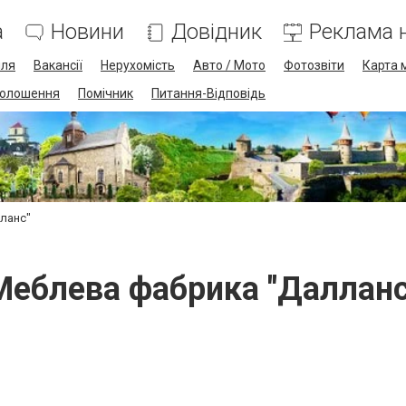
а
Новини
Довідник
Реклама н
лля
Вакансії
Нерухомість
Авто / Мото
Фотозвіти
Карта 
олошення
Помічник
Питання-Відповідь
ланс"
Меблева фабрика "Далланс