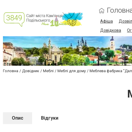
Головн
Афіша
Дозві
Довідкова
Ог
Головна
Довідник
Меблі
Меблі для дому
Меблева фабрика "Дал
Опис
Відгуки