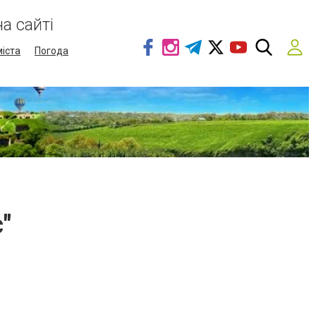
а сайті
міста
Погода
"