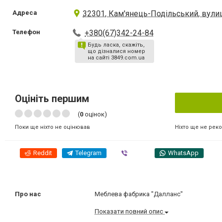
Адреса
32301, Кам'янець-Подільський, вулиц
Телефон
+380(67)342-24-84
Будь ласка, скажіть,
що дізналися номер
на сайті 3849.com.ua
Оцініть першим
(
0
оцінок)
Ніхто ще не рек
Поки ще ніхто не оцінював
Reddit
Telegram
Viber
WhatsApp
Про нас
Меблева фабрика "Далланс"
Показати повний опис