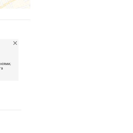
ніями;
та