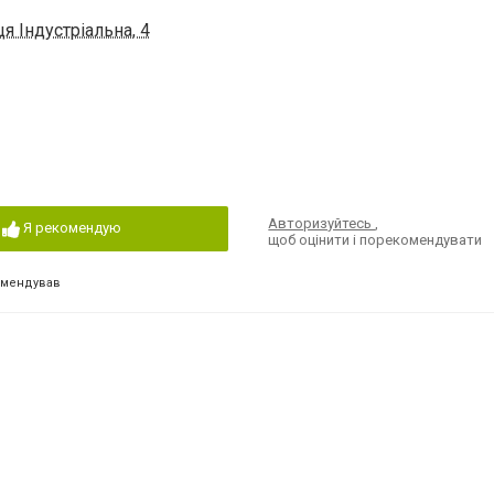
я Індустріальна, 4
Авторизуйтесь
,
Я рекомендую
щоб оцінити і порекомендувати
омендував