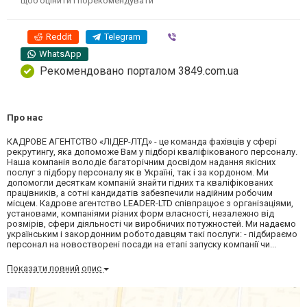
щоб оцінити і порекомендувати
Reddit
Telegram
Viber
WhatsApp
Рекомендовано порталом 3849.com.ua
Про нас
КАДРОВЕ АГЕНТСТВО «ЛІДЕР-ЛТД» - це команда фахівців у сфері
рекрутингу, яка допоможе Вам у підборі кваліфікованого персоналу.
Наша компанія володіє багаторічним досвідом надання якісних
послуг з підбору персоналу як в Україні, так і за кордоном. Ми
допомогли десяткам компаній знайти гідних та кваліфікованих
працівників, а сотні кандидатів забезпечили надійним робочим
місцем. Кадрове агентство LEADER-LTD співпрацює з організаціями,
установами, компаніями різних форм власності, незалежно від
розмірів, сфери діяльності чи виробничих потужностей. Ми надаємо
українським і закордонним роботодавцям такі послуги: - підбираємо
персонал на новостворені посади на етапі запуску компанії чи...
Показати повний опис