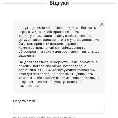
Відгуки
Відгук - це думка або оцінка людей, які бажають
передати досвід або враження іншим
користувачам нашого сайту з обов'язковою
аргументацією залишеного відгука. Це допоможе
багатьом прийняти правильне рішення.
Коментарі призначені для спілкування та
обговорення, а також для роз'яснення питань, що
цікавлять.
Не дозволяється:
використання ненормативної
лексики, погроз або образ; безпосереднє
порівняння з іншими конкуруючими компаніями;
безпідставні заяви, що ображають діяльність
компанії і / або її послуги; розміщення посилань на
сторонні інтернет-ресурси; реклама та
самореклама.
Введіть email:
Ваш e-mail не відображатиметься на сайті