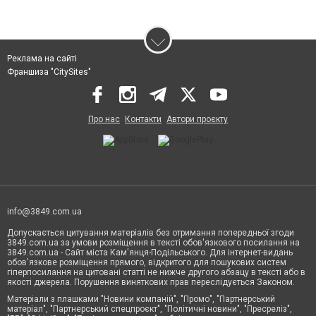
Реклама на сайті
Франшиза "CitySites"
Про нас
Контакти
Автори проєкту
info@3849.com.ua
Допускається цитування матеріалів без отримання попередньої згоди
3849.com.ua за умови розміщення в тексті обов'язкового посилання на
3849.com.ua - Сайт міста Кам'янця-Подільського. Для інтернет-видань
обов'язкове розміщення прямого, відкритого для пошукових систем
гіперпосилання на цитовані статті не нижче другого абзацу в тексті або в
якості джерела. Порушення виняткових прав переслідується Законом.
Матеріали з плашками "Новини компаній", "Промо", "Партнерський
матеріал", "Партнерський спецпроєкт", "Політичні новини", "Пресреліз",