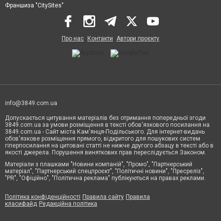
Франшиза "CitySites"
Про нас
Контакти
Автори проєкту
info@3849.com.ua
Допускається цитування матеріалів без отримання попередньої згоди
3849.com.ua за умови розміщення в тексті обов'язкового посилання на
3849.com.ua - Сайт міста Кам'янця-Подільського. Для інтернет-видань
обов'язкове розміщення прямого, відкритого для пошукових систем
гіперпосилання на цитовані статті не нижче другого абзацу в тексті або в
якості джерела. Порушення виняткових прав переслідується Законом.
Матеріали з плашками "Новини компаній", "Промо", "Партнерський
матеріал", "Партнерський спецпроєкт", "Політичні новини", "Пресреліз",
"PR", "Офіційно", "Політична реклама" публікуються на правах реклами.
Політика конфіденційності
Правила сайту
Правила
класифайд
Редакційна політика