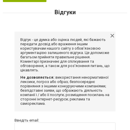
Відгуки
Відгук - це думка або оцінка людей, які бажають
передати досвід або враження іншим
користувачам нашого сайту з обов'язковою
аргументацією залишеного відгука. Це допоможе
багатьом прийняти правильне рішення.
Коментарі призначені для спілкування та
обговорення, а також для роз'яснення питань, що
цікавлять.
Не дозволяється:
використання ненормативної
лексики, погроз або образ; безпосереднє
порівняння з іншими конкуруючими компаніями;
безпідставні заяви, що ображають діяльність
компанії і / або її послуги; розміщення посилань на
сторонні інтернет-ресурси; реклама та
самореклама.
Введіть email: