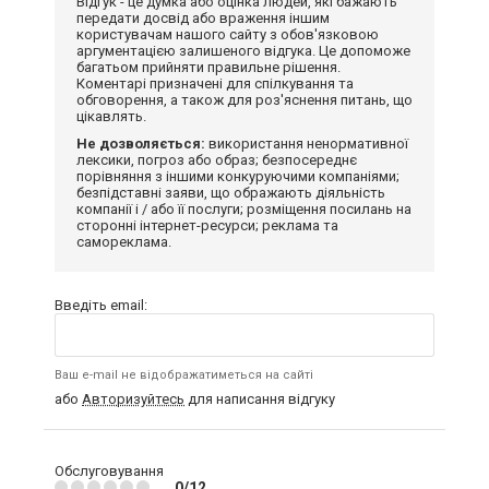
Відгук - це думка або оцінка людей, які бажають
передати досвід або враження іншим
користувачам нашого сайту з обов'язковою
аргументацією залишеного відгука. Це допоможе
багатьом прийняти правильне рішення.
Коментарі призначені для спілкування та
обговорення, а також для роз'яснення питань, що
цікавлять.
Не дозволяється:
використання ненормативної
лексики, погроз або образ; безпосереднє
порівняння з іншими конкуруючими компаніями;
безпідставні заяви, що ображають діяльність
компанії і / або її послуги; розміщення посилань на
сторонні інтернет-ресурси; реклама та
самореклама.
Введіть email:
Ваш e-mail не відображатиметься на сайті
або
Авторизуйтесь
для написання відгуку
Обслуговування
0/12