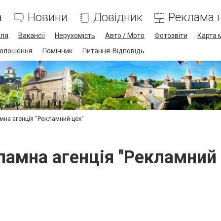
а
Новини
Довідник
Реклама н
лля
Вакансії
Нерухомість
Авто / Мото
Фотозвіти
Карта 
олошення
Помічник
Питання-Відповідь
мна агенція "Рекламний цех"
ламна агенція "Рекламний 