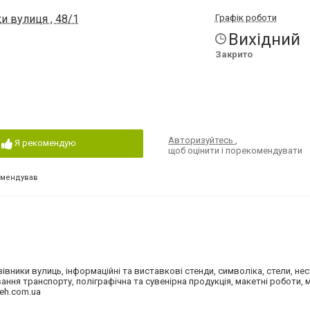
и вулиця , 48/1
Графік роботи
Вихідний
Закрито
Авторизуйтесь
,
Я рекомендую
щоб оцінити і порекомендувати
омендував
азівники вулиць, інформаційні та виставкові стенди, символіка, стели, не
ня транспорту, поліграфічна та сувенірна продукція, макетні роботи, 
ceh.com.ua