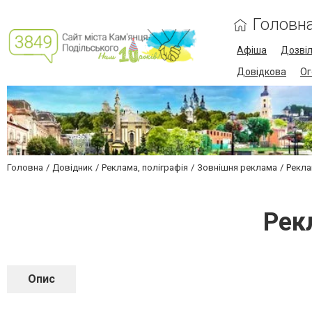
Головн
Афіша
Дозві
Довідкова
Ог
Головна
Довідник
Реклама, поліграфія
Зовнішня реклама
Рекла
Рек
Опис