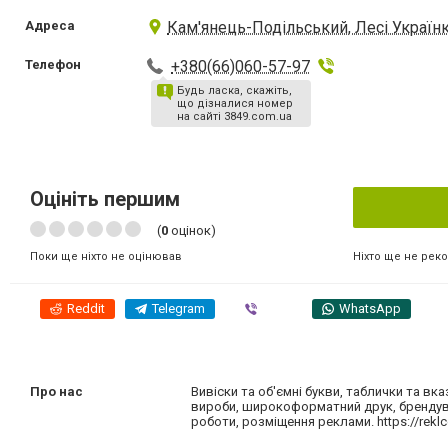
Адреса
Кам'янець-Подільський, Лесі Українк
Телефон
+380(66)060-57-97
Будь ласка, скажіть,
що дізналися номер
на сайті 3849.com.ua
Оцініть першим
(
0
оцінок)
Ніхто ще не рек
Поки ще ніхто не оцінював
Reddit
Telegram
Viber
WhatsApp
Про нас
Вивіски та об'ємні букви, таблички та вк
вироби, широкоформатний друк, брендуван
роботи, розміщення реклами. https://rekl