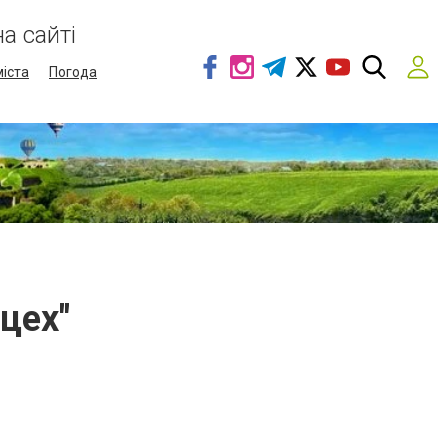
а сайті
міста
Погода
цех"