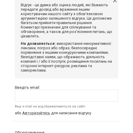
Відгук - це думка або оцінка людей, які бажають
передати досвід або враження іншим
користувачам нашого сайту з обов'язковою
аргументацією залишеного відгука. Це допоможе
багатьом прийняти правильне рішення.
Коментарі призначені для спілкування та
обговорення, а також для роз'яснення питань, що
цікавлять.
Не дозволяється:
використання ненормативної
лексики, погроз або образ; безпосереднє
порівняння з іншими конкуруючими компаніями;
безпідставні заяви, що ображають діяльність
компанії і / або її послуги; розміщення посилань на
сторонні інтернет-ресурси; реклама та
самореклама.
Введіть email:
Ваш e-mail не відображатиметься на сайті
або
Авторизуйтесь
для написання відгуку
Обслуговування