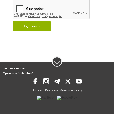
Відправити
Реклама на сайті
Франшиза "CitySites"
Про нас
Контакти
Автори проєкту