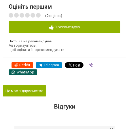
Оцініть першим
(
0
оцінок)
Я рекомендую
Ніхто ще не рекомендував
Авторизуйтесь
,
щоб оцінити і порекомендувати
Reddit
Telegram
Viber
WhatsApp
Це моє підприємство
Відгуки