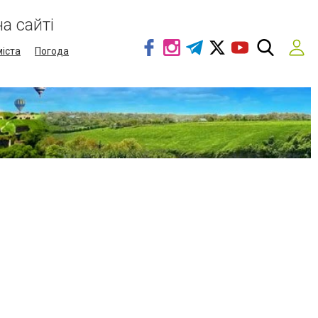
а сайті
міста
Погода