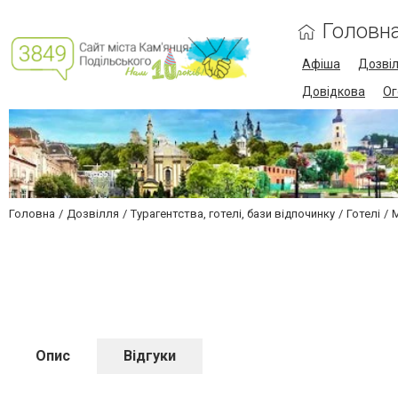
Головн
Афіша
Дозві
Довідкова
Ог
Головна
Дозвілля
Турагентства, готелі, бази відпочинку
Готелі
М
Опис
Відгуки