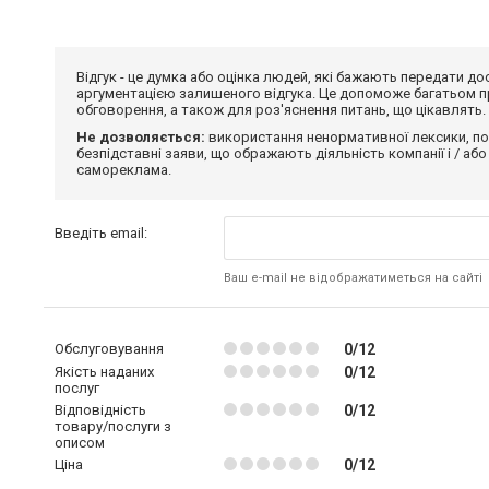
Відгук - це думка або оцінка людей, які бажають передати 
аргументацією залишеного відгука. Це допоможе багатьом пр
обговорення, а також для роз'яснення питань, що цікавлять.
Не дозволяється:
використання ненормативної лексики, по
безпідставні заяви, що ображають діяльність компанії і / або
самореклама.
Введіть email:
Ваш e-mail не відображатиметься на сайті
Обслуговування
0/12
Якість наданих
0/12
послуг
Відповідність
0/12
товару/послуги з
описом
Ціна
0/12