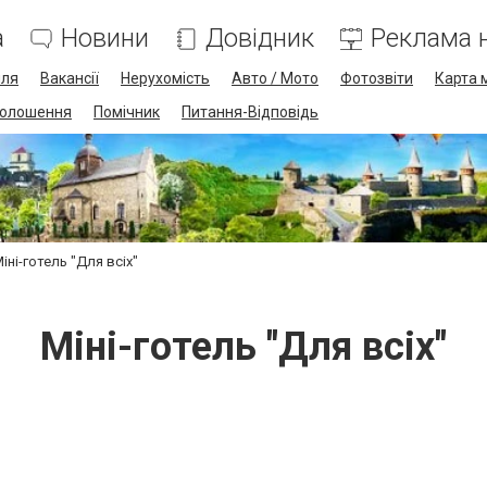
а
Новини
Довідник
Реклама н
лля
Вакансії
Нерухомість
Авто / Мото
Фотозвіти
Карта 
олошення
Помічник
Питання-Відповідь
іні-готель "Для всіх"
Міні-готель "Для всіх"