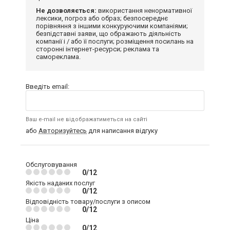
Не дозволяється:
використання ненормативної
лексики, погроз або образ; безпосереднє
порівняння з іншими конкуруючими компаніями;
безпідставні заяви, що ображають діяльність
компанії і / або її послуги; розміщення посилань на
сторонні інтернет-ресурси; реклама та
самореклама.
Введіть email:
Ваш e-mail не відображатиметься на сайті
або
Авторизуйтесь
для написання відгуку
Обслуговування
0/12
Якість наданих послуг
0/12
Відповідність товару/послуги з описом
0/12
Ціна
0/12