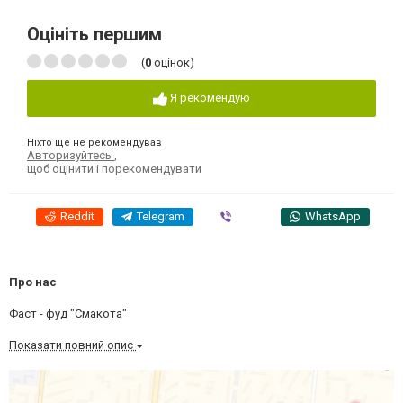
Оцініть першим
(
0
оцінок)
Я рекомендую
Ніхто ще не рекомендував
Авторизуйтесь
,
щоб оцінити і порекомендувати
Reddit
Telegram
Viber
WhatsApp
Про нас
Фаст - фуд "Смакота"
Показати повний опис