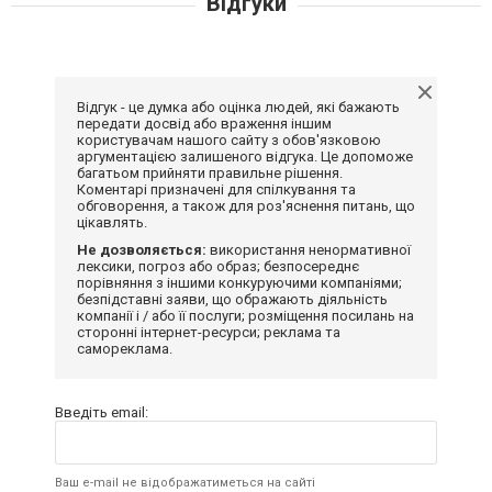
Відгуки
Відгук - це думка або оцінка людей, які бажають
передати досвід або враження іншим
користувачам нашого сайту з обов'язковою
аргументацією залишеного відгука. Це допоможе
багатьом прийняти правильне рішення.
Коментарі призначені для спілкування та
обговорення, а також для роз'яснення питань, що
цікавлять.
Не дозволяється:
використання ненормативної
лексики, погроз або образ; безпосереднє
порівняння з іншими конкуруючими компаніями;
безпідставні заяви, що ображають діяльність
компанії і / або її послуги; розміщення посилань на
сторонні інтернет-ресурси; реклама та
самореклама.
Введіть email:
Ваш e-mail не відображатиметься на сайті