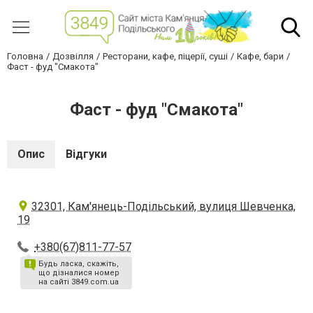
Головна
Дозвілля
Ресторани, кафе, піцерії, суші
Кафе, бари
Фаст - фуд "Смакота"
Фаст - фуд "Смакота"
Опис
Відгуки
32301, Кам'янець-Подільський, вулиця Шевченка,
19
+380(67)811-77-57
Будь ласка, скажіть,
що дізналися номер
на сайті 3849.com.ua