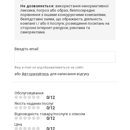
Не дозволяється:
використання ненормативної
лексики, погроз або образ; безпосереднє
порівняння з іншими конкуруючими компаніями;
безпідставні заяви, що ображають діяльність
компанії і / або її послуги; розміщення посилань на
сторонні інтернет-ресурси; реклама та
самореклама.
Введіть email:
Ваш e-mail не відображатиметься на сайті
або
Авторизуйтесь
для написання відгуку
Обслуговування
0/12
Якість наданих послуг
0/12
Відповідність товару/послуги з описом
0/12
Ціна
0/12