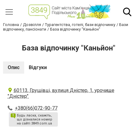
Головна
Дозвілля
Турагентства, готелі, бази відпочинку
Бази
відпочинку, пансіонати
База відпочинку "Каньйон"
База відпочинку "Каньйон"
Опис
Відгуки
60113, Грушівці, вулиця Дністер, 1, урочище
"Дністер"
+380(66)072-90-77
Будь ласка, скажіть,
що дізналися номер
на сайті 3849.com.ua