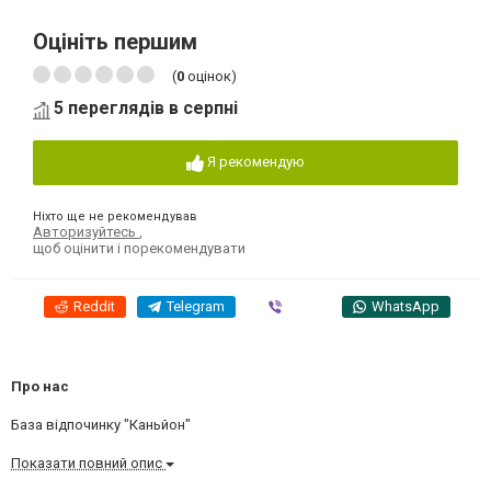
Оцініть першим
(
0
оцінок)
5 переглядів в серпні
Я рекомендую
Ніхто ще не рекомендував
Авторизуйтесь
,
щоб оцінити і порекомендувати
Reddit
Telegram
Viber
WhatsApp
Про нас
База відпочинку "Каньйон"
Показати повний опис