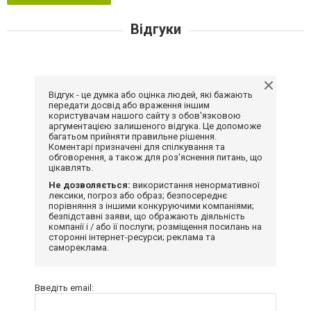
Відгуки
Відгук - це думка або оцінка людей, які бажають
передати досвід або враження іншим
користувачам нашого сайту з обов'язковою
аргументацією залишеного відгука. Це допоможе
багатьом прийняти правильне рішення.
Коментарі призначені для спілкування та
обговорення, а також для роз'яснення питань, що
цікавлять.
Не дозволяється:
використання ненормативної
лексики, погроз або образ; безпосереднє
порівняння з іншими конкуруючими компаніями;
безпідставні заяви, що ображають діяльність
компанії і / або її послуги; розміщення посилань на
сторонні інтернет-ресурси; реклама та
самореклама.
Введіть email: