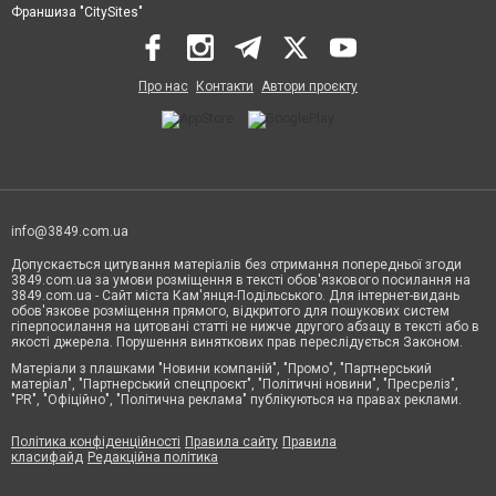
Франшиза "CitySites"
Про нас
Контакти
Автори проєкту
info@3849.com.ua
Допускається цитування матеріалів без отримання попередньої згоди
3849.com.ua за умови розміщення в тексті обов'язкового посилання на
3849.com.ua - Сайт міста Кам'янця-Подільського. Для інтернет-видань
обов'язкове розміщення прямого, відкритого для пошукових систем
гіперпосилання на цитовані статті не нижче другого абзацу в тексті або в
якості джерела. Порушення виняткових прав переслідується Законом.
Матеріали з плашками "Новини компаній", "Промо", "Партнерський
матеріал", "Партнерський спецпроєкт", "Політичні новини", "Пресреліз",
"PR", "Офіційно", "Політична реклама" публікуються на правах реклами.
Політика конфіденційності
Правила сайту
Правила
класифайд
Редакційна політика