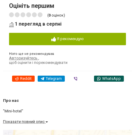
Оцініть першим
(
0
оцінок)
1 перегляд в серпні
Я рекомендую
Ніхто ще не рекомендував
Авторизуйтесь
,
щоб оцінити і порекомендувати
Reddit
Telegram
Viber
WhatsApp
Про нас
"Mini-hotel"
Показати повний опис