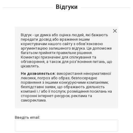
Відгуки
Відгук - це думка або оцінка людей, які бажають
передати досвід або враження іншим
користувачам нашого сайту з обов'язковою
аргументацією залишеного відгука. Це допоможе
багатьом прийняти правильне рішення.
Коментарі призначені для спілкування та
обговорення, а також для роз'яснення питань, що
цікавлять.
Не дозволяється:
використання ненормативної
лексики, погроз або образ; безпосереднє
порівняння з іншими конкуруючими компаніями;
безпідставні заяви, що ображають діяльність
компанії і / або її послуги; розміщення посилань на
сторонні інтернет-ресурси; реклама та
самореклама.
Введіть email: