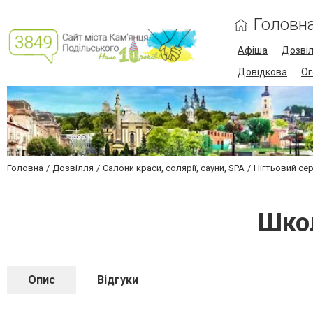
Головн
Афіша
Дозві
Довідкова
Ог
Головна
Дозвілля
Салони краси, солярії, сауни, SPA
Нігтьовий сер
Школ
Опис
Відгуки