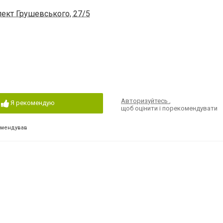
пект Грушевського, 27/5
Авторизуйтесь
,
Я рекомендую
щоб оцінити і порекомендувати
омендував