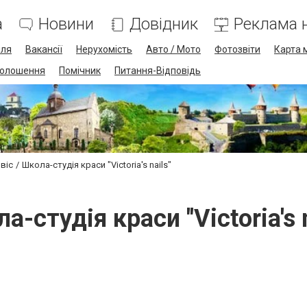
а
Новини
Довідник
Реклама н
лля
Вакансії
Нерухомість
Авто / Мото
Фотозвіти
Карта 
олошення
Помічник
Питання-Відповідь
віс
Школа-студія краси "Victoria's nails"
а-студія краси "Victoria's n