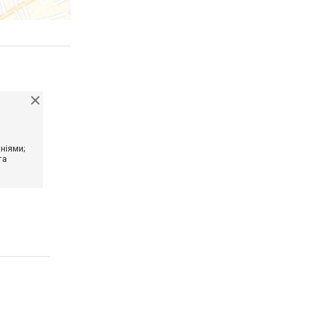
ніями;
та