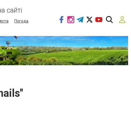
а сайті
міста
Погода
ails"