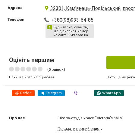
Адреса
32301, Кам'янець-Подільський, прос
Телефон
+380(98)933-64-85
Будь ласка, скажіть,
що дізналися номер
на сайті 3849.com.ua
Оцініть першим
(
0
оцінок)
Ніхто ще не рек
Поки ще ніхто не оцінював
Reddit
Telegram
Viber
WhatsApp
Про нас
Школа-студія краси "Victoria's nails"
Показати повний опис