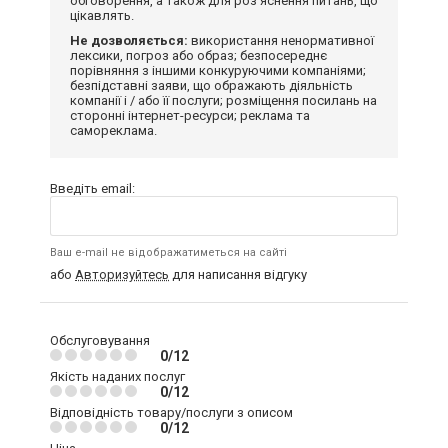
обговорення, а також для роз'яснення питань, що
цікавлять.
Не дозволяється:
використання ненормативної
лексики, погроз або образ; безпосереднє
порівняння з іншими конкуруючими компаніями;
безпідставні заяви, що ображають діяльність
компанії і / або її послуги; розміщення посилань на
сторонні інтернет-ресурси; реклама та
самореклама.
Введіть email:
Ваш e-mail не відображатиметься на сайті
або
Авторизуйтесь
для написання відгуку
Обслуговування
0/12
Якість наданих послуг
0/12
Відповідність товару/послуги з описом
0/12