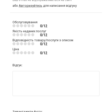
Ваш e-mail не відображатиметься на сайті
або
Авторизуйтесь
для написання відгуку
Обслуговування
0/12
Якість наданих послуг
0/12
Відповідність товару/послуги з описом
0/12
Ціна
0/12
Відгук:
Завантажити фото: