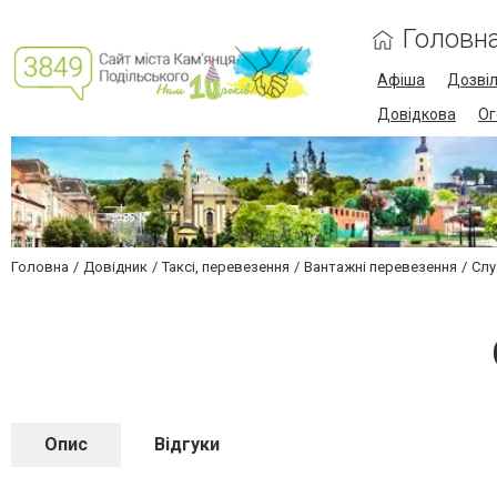
Головн
Афіша
Дозві
Довідкова
Ог
Головна
Довідник
Таксі, перевезення
Вантажні перевезення
Слу
Опис
Відгуки