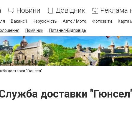
а
Новини
Довідник
Реклама н
лля
Вакансії
Нерухомість
Авто / Мото
Фотозвіти
Карта 
олошення
Помічник
Питання-Відповідь
жба доставки "Гюнсел"
Служба доставки "Гюнсел