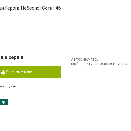
я Героїв Небесної Сотні, 45
д в серпні
Авторизуйтесь
,
щоб оцінити і порекомендувати
Я рекомендую
омендував
App