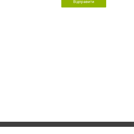
Відправити
Приєднуйтесь до 
Реклама на сайті