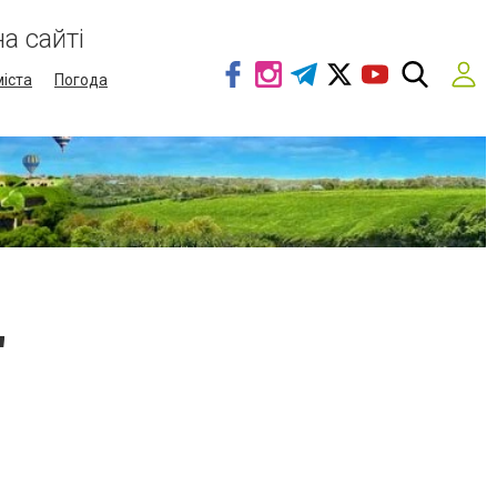
а сайті
міста
Погода
"