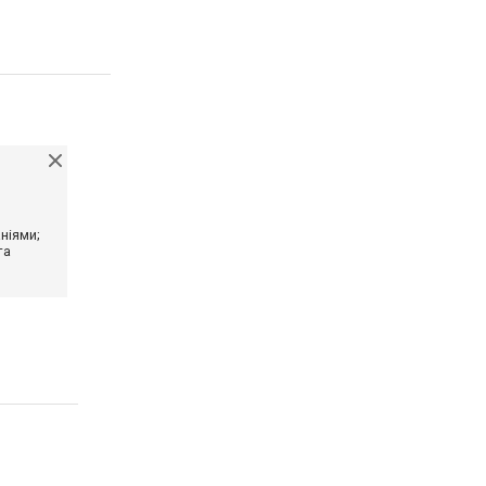
ніями;
та