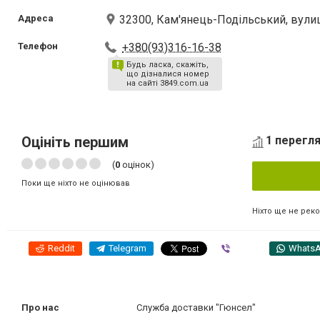
Адреса
32300, Кам'янець-Подільський, вулиц
Телефон
+380(93)316-16-38
Будь ласка, скажіть,
що дізналися номер
на сайті 3849.com.ua
Оцініть першим
1 перегля
(
0
оцінок)
Поки ще ніхто не оцінював
Ніхто ще не рек
Reddit
Telegram
Viber
Whats
Про нас
Служба доставки "Гюнсел"