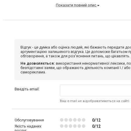
Показати повний опис
Відгук - це думка або оцінка людей, які бажають передати 
аргументацією залишеного відгука. Це допоможе багатьом пр
обговорення, а також для роз'яснення питань, що цікавлять.
Не дозволяється:
використання ненормативної лексики, по
безпідставні заяви, що ображають діяльність компанії і / або
самореклама.
Введіть email:
Ваш e-mail не відображатиметься на сайті
Обслуговування
0/12
Якість наданих
0/12
послуг