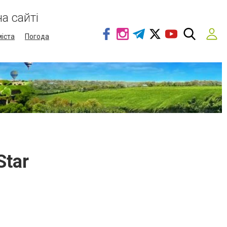
а сайті
міста
Погода
Star