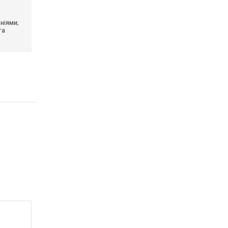
ніями;
та