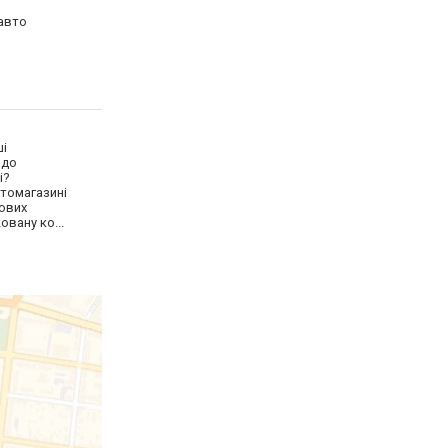
авто
ші
 до
і?
втомагазині
гових
овану ко...