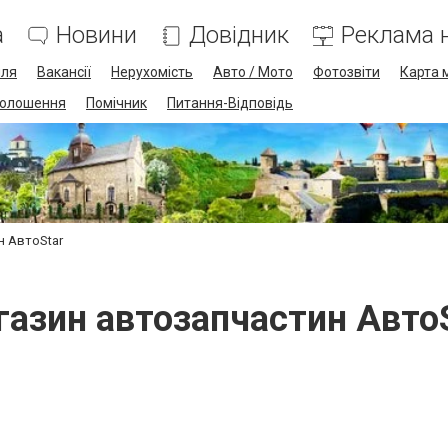
а
Новини
Довідник
Реклама н
лля
Вакансії
Нерухомість
Авто / Мото
Фотозвіти
Карта 
олошення
Помічник
Питання-Відповідь
н АвтоStar
азин автозапчастин Авто