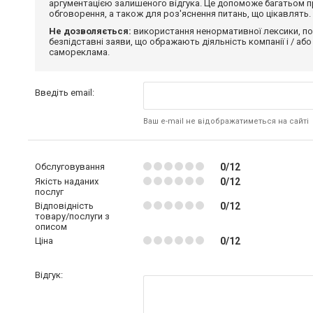
аргументацією залишеного відгука. Це допоможе багатьом пр
обговорення, а також для роз'яснення питань, що цікавлять.
Не дозволяється:
використання ненормативної лексики, по
безпідставні заяви, що ображають діяльність компанії і / або
самореклама.
Введіть email:
Ваш e-mail не відображатиметься на сайті
Обслуговування
0/12
Якість наданих
0/12
послуг
Відповідність
0/12
товару/послуги з
описом
Ціна
0/12
Відгук: