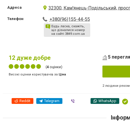
Адреса
32300, Кам'янець-Подільський, прос
Телефон
+380(96)155-44-55
Будь ласка, скажіть,
що дізналися номер
на сайті 3849.com.ua
12
дуже добре
5 перегля
(
4
оцінки)
Високі оцінки користувачів за
Ціна
2 людини реком
Reddit
Telegram
Viber
WhatsApp
Інформ