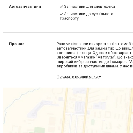
Автозапчастини
Запчастини для спецтехніки
Запчастини до суспільного
траспорту
Про нас
Рано чи пізно при використанні автомобіл
автозапчастини для заміни тих, що вийшли
товариша-фахівця. Однак в обох варіанта
Зверніться у магазин "АвтоStar", що зн
широкий вибір запчастин до іномарок. "А
виробників за доступними цінами. У нас в
Показати повний опис