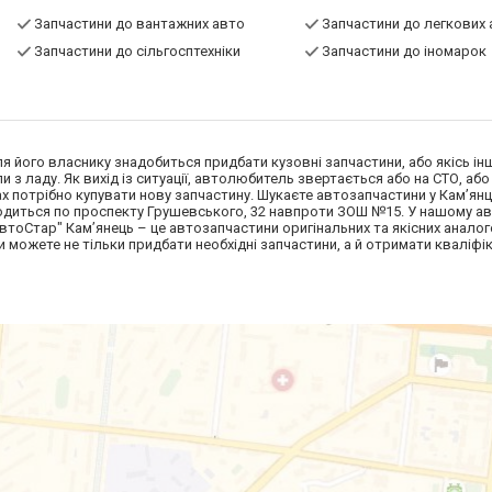
Запчастини до вантажних авто
Запчастини до легкових 
Запчастини до сільгосптехніки
Запчастини до іномарок
я його власнику знадобиться придбати кузовні запчастини, або якісь ін
 з ладу. Як вихід із ситуації, автолюбитель звертається або на СТО, або
х потрібно купувати нову запчастину. Шукаєте автозапчастини у Кам’янц
аходиться по проспекту Грушевського, 32 навпроти ЗОШ №15. У нашому а
втоСтар" Кам’янець – це автозапчастини оригінальних та якісних анало
и можете не тільки придбати необхідні запчастини, а й отримати кваліфік