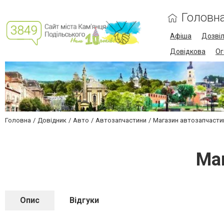
Головн
Афіша
Дозві
Довідкова
Ог
Головна
Довідник
Авто
Автозапчастини
Магазин автозапчасти
Маг
Опис
Відгуки