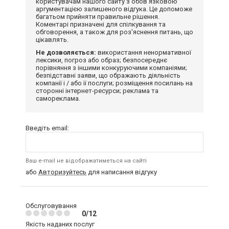
користувачам нашого сайту з обов'язковою
аргументацією залишеного відгука. Це допоможе
багатьом прийняти правильне рішення.
Коментарі призначені для спілкування та
обговорення, а також для роз'яснення питань, що
цікавлять.
Не дозволяється:
використання ненормативної
лексики, погроз або образ; безпосереднє
порівняння з іншими конкуруючими компаніями;
безпідставні заяви, що ображають діяльність
компанії і / або її послуги; розміщення посилань на
сторонні інтернет-ресурси; реклама та
самореклама.
Введіть email:
Ваш e-mail не відображатиметься на сайті
або
Авторизуйтесь
для написання відгуку
Обслуговування
0/12
Якість наданих послуг