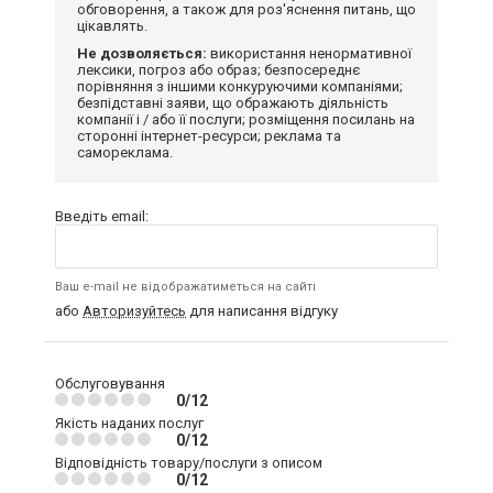
обговорення, а також для роз'яснення питань, що
цікавлять.
Не дозволяється:
використання ненормативної
лексики, погроз або образ; безпосереднє
порівняння з іншими конкуруючими компаніями;
безпідставні заяви, що ображають діяльність
компанії і / або її послуги; розміщення посилань на
сторонні інтернет-ресурси; реклама та
самореклама.
Введіть email:
Ваш e-mail не відображатиметься на сайті
або
Авторизуйтесь
для написання відгуку
Обслуговування
0/12
Якість наданих послуг
0/12
Відповідність товару/послуги з описом
0/12