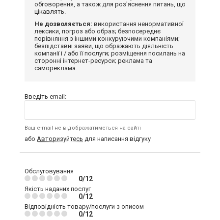
обговорення, а також для роз'яснення питань, що
цікавлять.
Не дозволяється:
використання ненормативної
лексики, погроз або образ; безпосереднє
порівняння з іншими конкуруючими компаніями;
безпідставні заяви, що ображають діяльність
компанії і / або її послуги; розміщення посилань на
сторонні інтернет-ресурси; реклама та
самореклама.
Введіть email:
Ваш e-mail не відображатиметься на сайті
або
Авторизуйтесь
для написання відгуку
Обслуговування
0/12
Якість наданих послуг
0/12
Відповідність товару/послуги з описом
0/12