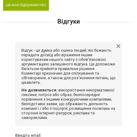
Це моє підприємство
Відгуки
Відгук - це думка або оцінка людей, які бажають
передати досвід або враження іншим
користувачам нашого сайту з обов'язковою
аргументацією залишеного відгука. Це допоможе
багатьом прийняти правильне рішення.
Коментарі призначені для спілкування та
обговорення, а також для роз'яснення питань, що
цікавлять.
Не дозволяється:
використання ненормативної
лексики, погроз або образ; безпосереднє
порівняння з іншими конкуруючими компаніями;
безпідставні заяви, що ображають діяльність
компанії і / або її послуги; розміщення посилань на
сторонні інтернет-ресурси; реклама та
самореклама.
Введіть email: