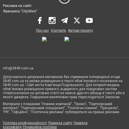
Реклама на сайті
Франшиза "CitySites"
Про нас
Контакти
Автори проєкту
info@3849.com.ua
Допускається цитування матеріалів без отримання попередньої згоди
3849.com.ua за умови розміщення в тексті обов'язкового посилання на
3849.com.ua - Сайт міста Кам'янця-Подільського. Для інтернет-видань
обов'язкове розміщення прямого, відкритого для пошукових систем
гіперпосилання на цитовані статті не нижче другого абзацу в тексті або в
якості джерела. Порушення виняткових прав переслідується Законом.
Матеріали з плашками "Новини компаній", "Промо", "Партнерський
матеріал", "Партнерський спецпроєкт", "Політичні новини", "Пресреліз",
"PR", "Офіційно", "Політична реклама" публікуються на правах реклами.
Політика конфіденційності
Правила сайту
Правила
класифайд
Редакційна політика