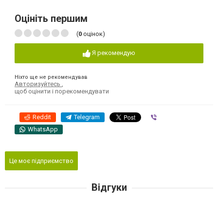
Оцініть першим
(
0
оцінок)
Я рекомендую
Ніхто ще не рекомендував
Авторизуйтесь
,
щоб оцінити і порекомендувати
Reddit
Telegram
Viber
WhatsApp
Це моє підприємство
Відгуки