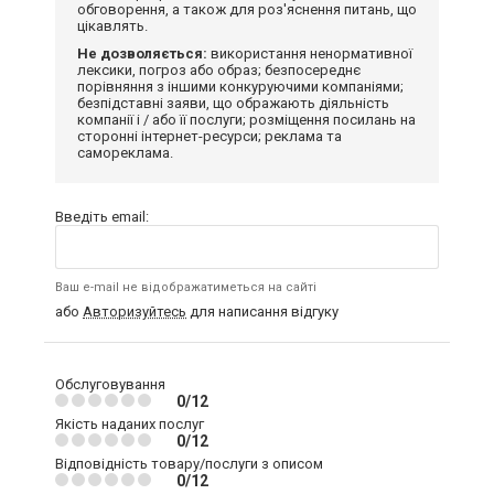
обговорення, а також для роз'яснення питань, що
цікавлять.
Не дозволяється:
використання ненормативної
лексики, погроз або образ; безпосереднє
порівняння з іншими конкуруючими компаніями;
безпідставні заяви, що ображають діяльність
компанії і / або її послуги; розміщення посилань на
сторонні інтернет-ресурси; реклама та
самореклама.
Введіть email:
Ваш e-mail не відображатиметься на сайті
або
Авторизуйтесь
для написання відгуку
Обслуговування
0/12
Якість наданих послуг
0/12
Відповідність товару/послуги з описом
0/12