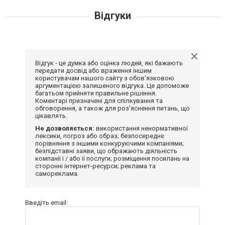
Відгуки
Відгук - це думка або оцінка людей, які бажають
передати досвід або враження іншим
користувачам нашого сайту з обов'язковою
аргументацією залишеного відгука. Це допоможе
багатьом прийняти правильне рішення.
Коментарі призначені для спілкування та
обговорення, а також для роз'яснення питань, що
цікавлять.
Не дозволяється:
використання ненормативної
лексики, погроз або образ; безпосереднє
порівняння з іншими конкуруючими компаніями;
безпідставні заяви, що ображають діяльність
компанії і / або її послуги; розміщення посилань на
сторонні інтернет-ресурси; реклама та
самореклама.
Введіть email: