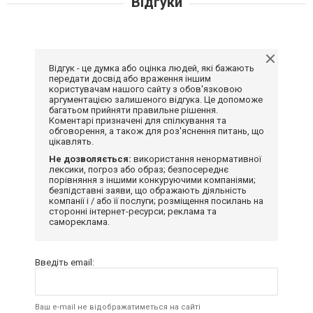
Відгуки
Відгук - це думка або оцінка людей, які бажають
передати досвід або враження іншим
користувачам нашого сайту з обов'язковою
аргументацією залишеного відгука. Це допоможе
багатьом прийняти правильне рішення.
Коментарі призначені для спілкування та
обговорення, а також для роз'яснення питань, що
цікавлять.
Не дозволяється:
використання ненормативної
лексики, погроз або образ; безпосереднє
порівняння з іншими конкуруючими компаніями;
безпідставні заяви, що ображають діяльність
компанії і / або її послуги; розміщення посилань на
сторонні інтернет-ресурси; реклама та
самореклама.
Введіть email:
Ваш e-mail не відображатиметься на сайті