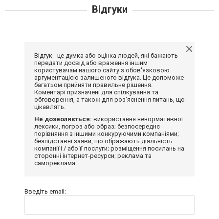
Відгуки
Відгук - це думка або оцінка людей, які бажають
передати досвід або враження іншим
користувачам нашого сайту з обов'язковою
аргументацією залишеного відгука. Це допоможе
багатьом прийняти правильне рішення.
Коментарі призначені для спілкування та
обговорення, а також для роз'яснення питань, що
цікавлять.
Не дозволяється:
використання ненормативної
лексики, погроз або образ; безпосереднє
порівняння з іншими конкуруючими компаніями;
безпідставні заяви, що ображають діяльність
компанії і / або її послуги; розміщення посилань на
сторонні інтернет-ресурси; реклама та
самореклама.
Введіть email: