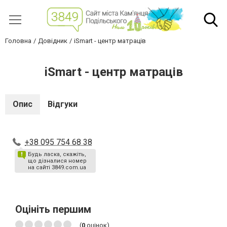
Головна
Довідник
iSmart - центр матраців
iSmart - центр матраців
Опис
Відгуки
+38 095 754 68 38
Будь ласка, скажіть,
що дізналися номер
на сайті 3849.com.ua
Оцініть першим
(
0
оцінок)